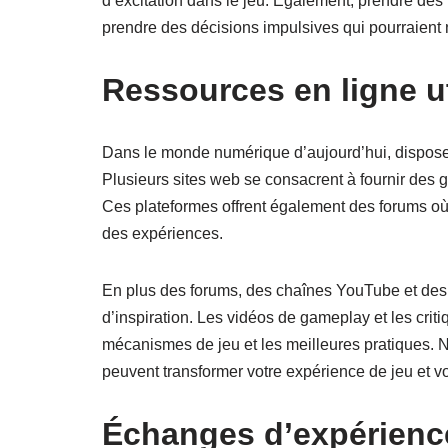
d’excitation dans le jeu. Également, prendre des 
prendre des décisions impulsives qui pourraient n
Ressources en ligne u
Dans le monde numérique d’aujourd’hui, disposer 
Plusieurs sites web se consacrent à fournir des
Ces plateformes offrent également des forums où 
des expériences.
En plus des forums, des chaînes YouTube et des
d’inspiration. Les vidéos de gameplay et les cri
mécanismes de jeu et les meilleures pratiques. N
peuvent transformer votre expérience de jeu et vo
Échanges d’expérienc