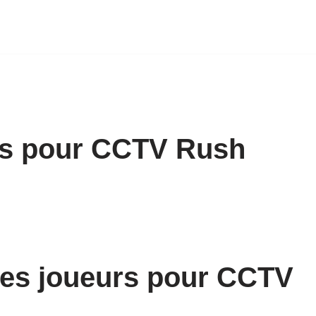
rs pour CCTV Rush
des joueurs pour CCTV
s