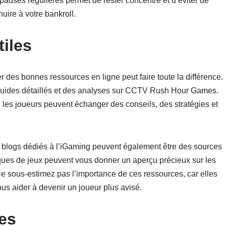
pauses régulières permet de rester concentré et d’éviter de
uire à votre bankroll.
tiles
des bonnes ressources en ligne peut faire toute la différence.
 guides détaillés et des analyses sur CCTV Rush Hour Games.
les joueurs peuvent échanger des conseils, des stratégies et
 blogs dédiés à l’iGaming peuvent également être des sources
tiques de jeux peuvent vous donner un aperçu précieux sur les
e sous-estimez pas l’importance de ces ressources, car elles
us aider à devenir un joueur plus avisé.
es