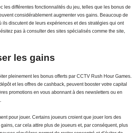
 les différentes fonctionnalités du jeu, telles que les bonus de
ts peuvent considérablement augmenter vos gains. Beaucoup de
 ils discutent de leurs expériences et des stratégies qui ont
’hésitez pas à consulter des sites spécialisés comme the site,
er les gains
ploiter pleinement les bonus offerts par CCTV Rush Hour Games.
pôt et les offres de cashback, peuvent booster votre capital
ières promotions en vous abonnant à des newsletters ou en
.
nt pour jouer. Certains joueurs croient que jouer lors des
ains, car cela attire plus de joueurs et, par conséquent, plus