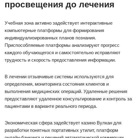
просвещения до лечения
Учебная зона активно задействует интерактивные
компьютерные платформы для формирования
индивидуализированных планов познания.
Приспособляемые платформы анализируют прогресс
каждого обучающегося и самостоятельно исправляют
трудность и скорость предоставления информации.
В лечении отзывчивые системы используются для
определения, мониторинга состояния клиентов и
выполнения медицинских операций. Удаленные решения
предоставляют удаленное консультирование и контроль за
пациентами в варианте реального периода.
Экономическая сфера задействует казино Вулкан для
разработки понятных портативных утилит, платформ
онлайн-банкинга и решений автоматической коммерции.