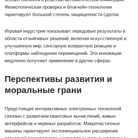
Физиологическая проверка и блокчейн-технологии
гарантируют большой степень защищенности сделок.
Игровая индустрия показывает передовые результаты в
области отзывчивых решений, включая искусственную и
улучшенную мир, сенсорную возвратную реакцию и
платформы наблюдения перемещений. Эти инновации
медленно получают применение в других сферах.
Перспективы развития и
моральные грани
Предстоящее интерактивных электронных технологий
связано с развитием квантовых вычислений, живых
интерфейсов и нервных разработок. Микрочастичные
машины гарантируют экспоненциальное расширение