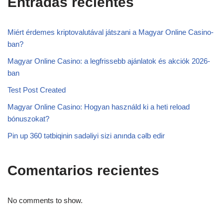
Entradas recientes
Miért érdemes kriptovalutával játszani a Magyar Online Casino-
ban?
Magyar Online Casino: a legfrissebb ajánlatok és akciók 2026-
ban
Test Post Created
Magyar Online Casino: Hogyan használd ki a heti reload
bónuszokat?
Pin up 360 tətbiqinin sadəliyi sizi anında cəlb edir
Comentarios recientes
No comments to show.