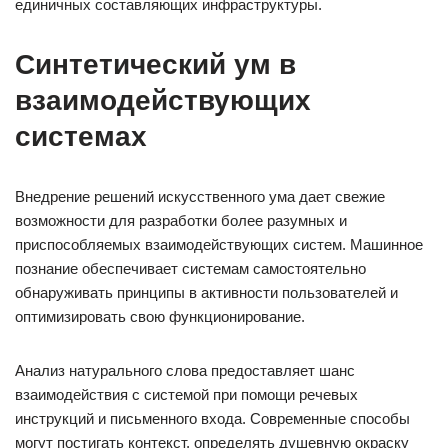
единичных составляющих инфраструктуры.
Синтетический ум в
взаимодействующих
системах
Внедрение решений искусственного ума дает свежие
возможности для разработки более разумных и
приспособляемых взаимодействующих систем. Машинное
познание обеспечивает системам самостоятельно
обнаруживать принципы в активности пользователей и
оптимизировать свою функционирование.
Анализ натурального слова предоставляет шанс
взаимодействия с системой при помощи речевых
инструкций и письменного входа. Современные способы
могут постигать контекст, определять душевную окраску