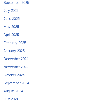
September 2025
July 2025
June 2025
May 2025
April 2025
February 2025
January 2025
December 2024
November 2024
October 2024
September 2024
August 2024
July 2024