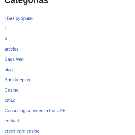
Categorías
! Без рубрики
1
4
articles
Bass Win
blog
Bookkeeping
Casino
cmi.cl
Consulting services in the UAE
contact
credit card casino