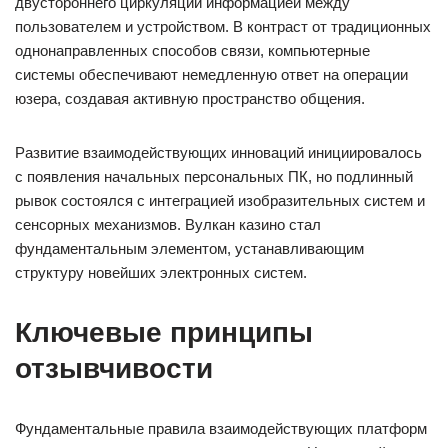
двустороннего циркуляции информацией между
пользователем и устройством. В контраст от традиционных
однонаправленных способов связи, компьютерные
системы обеспечивают немедленную ответ на операции
юзера, создавая активную пространство общения.
Развитие взаимодействующих инноваций инициировалось
с появления начальных персональных ПК, но подлинный
рывок состоялся с интеграцией изобразительных систем и
сенсорных механизмов. Вулкан казино стал
фундаментальным элементом, устанавливающим
структуру новейших электронных систем.
Ключевые принципы
отзывчивости
Фундаментальные правила взаимодействующих платформ