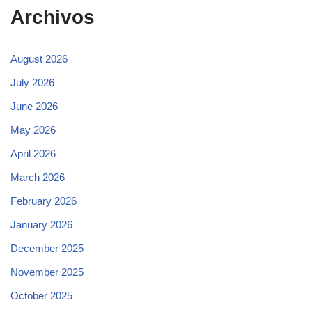
Archivos
August 2026
July 2026
June 2026
May 2026
April 2026
March 2026
February 2026
January 2026
December 2025
November 2025
October 2025