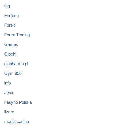
faq
FinTech
Forex
Forex Trading
Games
Giochi
glgpharma.pl
Gym 856
info
Jeux
kasyno Polska
lizaro
mania casino