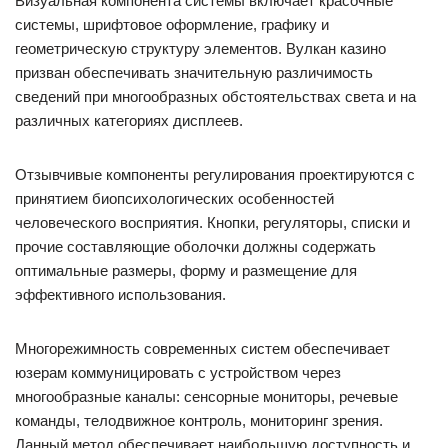
Визуальная компонента системы включает красочные
системы, шрифтовое оформление, графику и
геометрическую структуру элементов. Вулкан казино
призван обеспечивать значительную различимость
сведений при многообразных обстоятельствах света и на
различных категориях дисплеев.
Отзывчивые компоненты регулирования проектируются с
принятием биопсихологических особенностей
человеческого восприятия. Кнопки, регуляторы, списки и
прочие составляющие оболочки должны содержать
оптимальные размеры, форму и размещение для
эффективного использования.
Многорежимность современных систем обеспечивает
юзерам коммуницировать с устройством через
многообразные каналы: сенсорные мониторы, речевые
команды, телодвижное контроль, мониторинг зрения.
Данный метод обеспечивает наибольшую доступность и