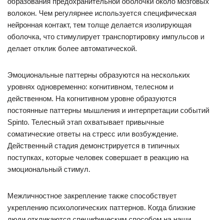
образования предохранительной оболочки около мозговых
волокон. Чем регулярнее используется специфическая
нейронная контакт, тем толще делается изолирующая
оболочка, что стимулирует транспортировку импульсов и
делает отклик более автоматической.
Эмоциональные паттерны образуются на нескольких
уровнях одновременно: когнитивном, телесном и
действенном. На когнитивном уровне образуются
постоянные паттерны мышления и интерпретации событий
Spinto. Телесный этап охватывает привычные
соматические ответы на стресс или возбуждение.
Действенный стадия демонстрируется в типичных
поступках, которые человек совершает в реакцию на
эмоциональный стимул.
Межличностное закрепление также способствует
укреплению психологических паттернов. Когда близкие
люди откликаются специфическим способом на наши