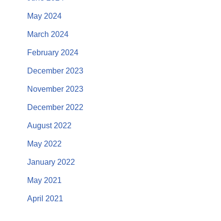
May 2024
March 2024
February 2024
December 2023
November 2023
December 2022
August 2022
May 2022
January 2022
May 2021
April 2021