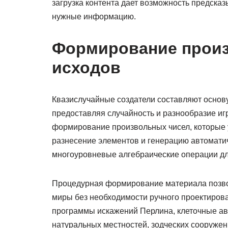
загрузка контента дает возможность предска
нужные информацию.
Формирование произ
исходов
Квазислучайные создатели составляют основу
предоставляя случайность и разнообразие игр
формирование произвольных чисел, которые
разнесение элементов и генерацию автомати
многоуровневые алгебраические операции дл
Процедурная формирование материала позво
миры без необходимости ручного проектиров
программы искажений Перлина, клеточные ав
натуральных местностей, зодческих сооруже