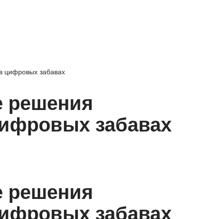
в цифровых забавах
е решения
цифровых забавах
е решения
цифровых забавах