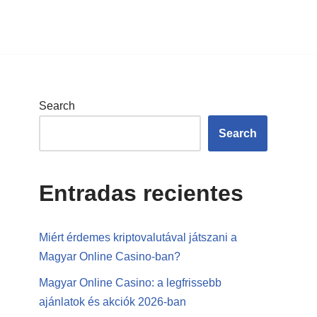
Search
Search
Entradas recientes
Miért érdemes kriptovalutával játszani a
Magyar Online Casino-ban?
Magyar Online Casino: a legfrissebb
ajánlatok és akciók 2026-ban