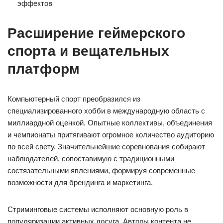
эффектов
Расширение геймерского
спорта и вещательных
платформ
Компьютерный спорт преобразился из
специализированного хобби в международную область с
миллиардной оценкой. Опытные коллективы, объединения
и чемпионаты притягивают огромное количество аудиторию
по всей свету. Значительнейшие соревнования собирают
наблюдателей, сопоставимую с традиционными
состязательными явлениями, формируя современные
возможности для брендинга и маркетинга.
Стриминговые системы исполняют основную роль в
популяризации активных досуга. Авторы контента не