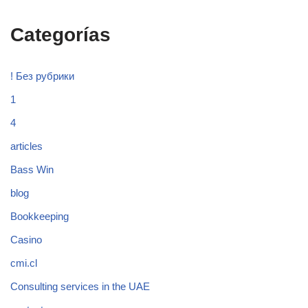
Categorías
! Без рубрики
1
4
articles
Bass Win
blog
Bookkeeping
Casino
cmi.cl
Consulting services in the UAE