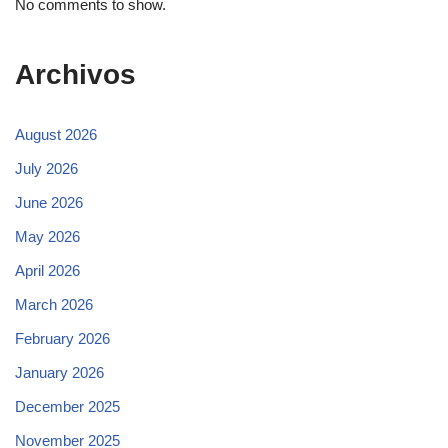
No comments to show.
Archivos
August 2026
July 2026
June 2026
May 2026
April 2026
March 2026
February 2026
January 2026
December 2025
November 2025