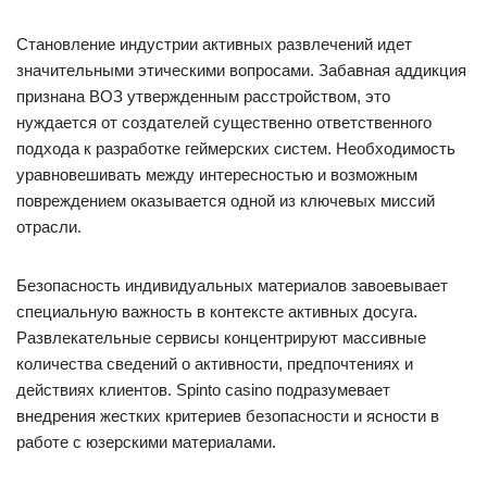
Становление индустрии активных развлечений идет
значительными этическими вопросами. Забавная аддикция
признана ВОЗ утвержденным расстройством, это
нуждается от создателей существенно ответственного
подхода к разработке геймерских систем. Необходимость
уравновешивать между интересностью и возможным
повреждением оказывается одной из ключевых миссий
отрасли.
Безопасность индивидуальных материалов завоевывает
специальную важность в контексте активных досуга.
Развлекательные сервисы концентрируют массивные
количества сведений о активности, предпочтениях и
действиях клиентов. Spinto casino подразумевает
внедрения жестких критериев безопасности и ясности в
работе с юзерскими материалами.