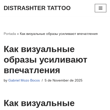
DISTRASHTER TATTOO
Skip
to
content
Portada
»
Как визуальные образы усиливают впечатления
Как визуальные
образы усиливают
впечатления
by
Gabriel Mozo Bocos
5 de November de 2025
Как визуальные