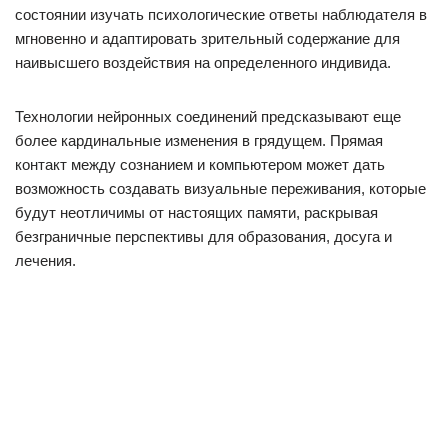
состоянии изучать психологические ответы наблюдателя в
мгновенно и адаптировать зрительный содержание для
наивысшего воздействия на определенного индивида.
Технологии нейронных соединений предсказывают еще
более кардинальные изменения в грядущем. Прямая
контакт между сознанием и компьютером может дать
возможность создавать визуальные переживания, которые
будут неотличимы от настоящих памяти, раскрывая
безграничные перспективы для образования, досуга и
лечения.