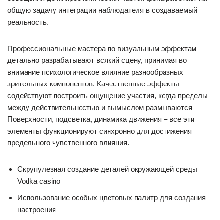
общую задачу интеграции наблюдателя в создаваемый
реальность.
Профессиональные мастера по визуальным эффектам
детально разрабатывают всякий сцену, принимая во
внимание психологическое влияние разнообразных
зрительных компонентов. Качественные эффекты
содействуют построить ощущение участия, когда пределы
между действительностью и вымыслом размываются.
Поверхности, подсветка, динамика движения – все эти
элементы функционируют синхронно для достижения
предельного чувственного влияния.
Скрупулезная создание деталей окружающей среды
Vodka casino
Использование особых цветовых палитр для создания
настроения