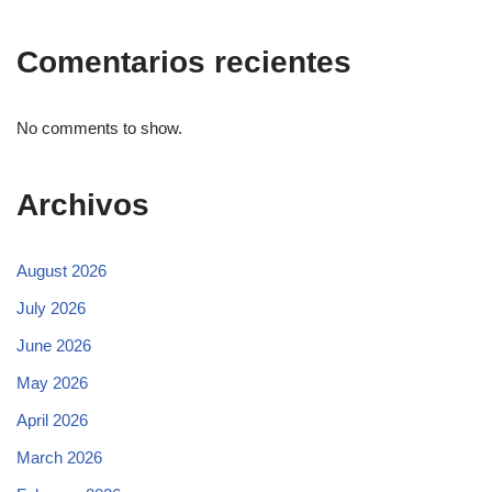
Comentarios recientes
No comments to show.
Archivos
August 2026
July 2026
June 2026
May 2026
April 2026
March 2026