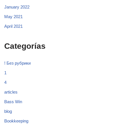
January 2022
May 2021
April 2021
Categorías
! Без рубрики
1
4
articles
Bass Win
blog
Bookkeeping