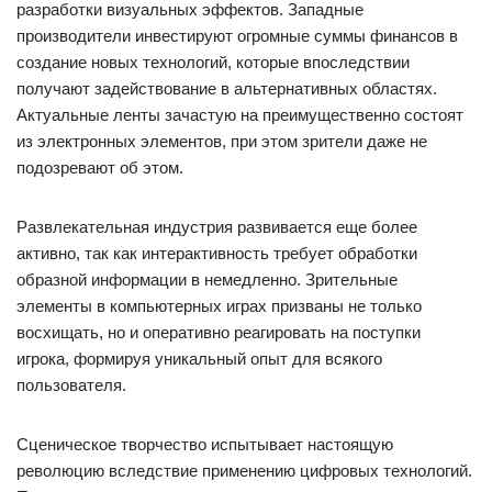
разработки визуальных эффектов. Западные
производители инвестируют огромные суммы финансов в
создание новых технологий, которые впоследствии
получают задействование в альтернативных областях.
Актуальные ленты зачастую на преимущественно состоят
из электронных элементов, при этом зрители даже не
подозревают об этом.
Развлекательная индустрия развивается еще более
активно, так как интерактивность требует обработки
образной информации в немедленно. Зрительные
элементы в компьютерных играх призваны не только
восхищать, но и оперативно реагировать на поступки
игрока, формируя уникальный опыт для всякого
пользователя.
Сценическое творчество испытывает настоящую
революцию вследствие применению цифровых технологий.