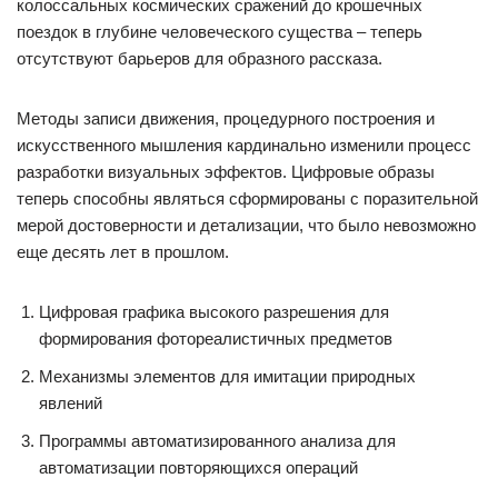
колоссальных космических сражений до крошечных
поездок в глубине человеческого существа – теперь
отсутствуют барьеров для образного рассказа.
Методы записи движения, процедурного построения и
искусственного мышления кардинально изменили процесс
разработки визуальных эффектов. Цифровые образы
теперь способны являться сформированы с поразительной
мерой достоверности и детализации, что было невозможно
еще десять лет в прошлом.
Цифровая графика высокого разрешения для
формирования фотореалистичных предметов
Механизмы элементов для имитации природных
явлений
Программы автоматизированного анализа для
автоматизации повторяющихся операций