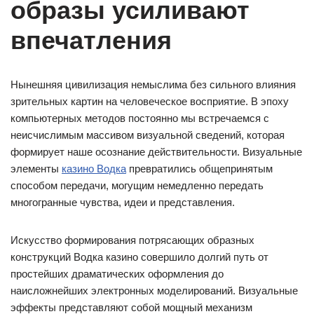
образы усиливают
впечатления
Нынешняя цивилизация немыслима без сильного влияния
зрительных картин на человеческое восприятие. В эпоху
компьютерных методов постоянно мы встречаемся с
неисчислимым массивом визуальной сведений, которая
формирует наше осознание действительности. Визуальные
элементы
казино Водка
превратились общепринятым
способом передачи, могущим немедленно передать
многогранные чувства, идеи и представления.
Искусство формирования потрясающих образных
конструкций Водка казино совершило долгий путь от
простейших драматических оформления до
наисложнейших электронных моделирований. Визуальные
эффекты представляют собой мощный механизм