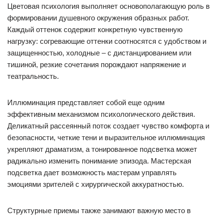
Цветовая психология выполняет основополагающую роль в
формировании душевного окружения образных работ.
Каждый оттенок содержит конкретную чувственную
нагрузку: согревающие оттенки соотносятся с удобством и
защищенностью, холодные – с дистанцированием или
тишиной, резкие сочетания порождают напряжение и
театральность.
Иллюминация представляет собой еще одним
эффективным механизмом психологического действия.
Деликатный рассеянный поток создает чувство комфорта и
безопасности, четкие тени и выразительное иллюминация
укрепляют драматизм, а тонированное подсветка может
радикально изменить понимание эпизода. Мастерская
подсветка дает возможность мастерам управлять
эмоциями зрителей с хирургической аккуратностью.
Структурные приемы также занимают важную место в