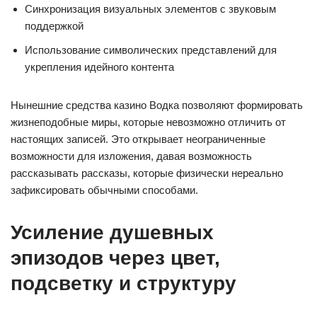
Синхронизация визуальных элементов с звуковым
поддержкой
Использование символических представлений для
укрепления идейного контента
Нынешние средства казино Водка позволяют формировать
жизнеподобные миры, которые невозможно отличить от
настоящих записей. Это открывает неограниченные
возможности для изложения, давая возможность
рассказывать рассказы, которые физически нереально
зафиксировать обычными способами.
Усиление душевных
эпизодов через цвет,
подсветку и структуру