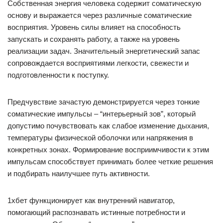
Собственная энергия человека содержит соматическую
основу и выражается через различные соматические
восприятия. Уровень силы влияет на способность
запускать и сохранять работу, а также на уровень
реализации задач. Значительный энергетический запас
сопровождается восприятиями легкости, свежести и
подготовленности к поступку.
Предчувствие зачастую демонстрируется через тонкие
соматические импульсы – “интерьерный зов”, который
допустимо почувствовать как слабое изменение дыхания,
температуры физической оболочки или напряжения в
конкретных зонах. Формирование восприимчивости к этим
импульсам способствует принимать более четкие решения
и подбирать наилучшее путь активности.
1хбет функционирует как внутренний навигатор,
помогающий распознавать истинные потребности и