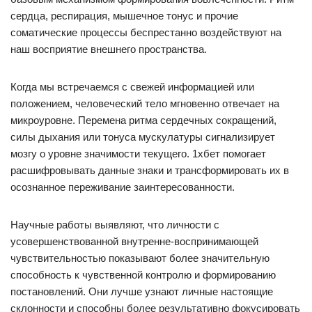
сердца, респирация, мышечное тонус и прочие
соматические процессы беспрестанно воздействуют на
наш восприятие внешнего пространства.
Когда мы встречаемся с свежей информацией или
положением, человеческий тело мгновенно отвечает на
микроуровне. Перемена ритма сердечных сокращений,
силы дыхания или тонуса мускулатуры сигнализирует
мозгу о уровне значимости текущего. 1хбет помогает
расшифровывать данные знаки и трансформировать их в
осознанное переживание заинтересованности.
Научные работы выявляют, что личности с
усовершенствованной внутренне-воспринимающей
чувствительностью показывают более значительную
способность к чувственной контролю и формированию
постановлений. Они лучше узнают личные настоящие
склонности и способны более результативно фокусировать