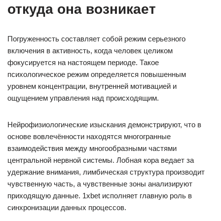
откуда она возникает
Погруженность составляет собой режим серьезного
включения в активность, когда человек целиком
фокусируется на настоящем периоде. Такое
психологическое режим определяется повышенным
уровнем концентрации, внутренней мотивацией и
ощущением управления над происходящим.
Нейрофизиологические изыскания демонстрируют, что в
основе вовлечённости находятся многогранные
взаимодействия между многообразными частями
центральной нервной системы. Лобная кора ведает за
удержание внимания, лимбическая структура производит
чувственную часть, а чувственные зоны анализируют
приходящую данные. 1xbet исполняет главную роль в
синхронизации данных процессов.