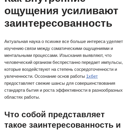
ощущения усиливают
заинтересованность
Актуальная наука о психике все больше интереса уделяет
изучению связи между соматическими ощущениями и
ментальными процессами. Изыскания выявляют, что
человеческий организм беспрестанно передает импульсы,
которые воздействуют на степень сосредоточенности и
увлеченности. Осознание основ работы
1хбет
предоставляет свежие шансы для совершенствования
стандарта бытия и роста эффективности в разнообразных
областях работы.
Что собой представляет
такое заинтересованность и