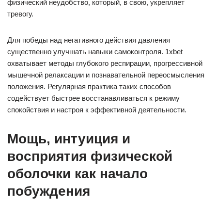
физический неудобство, который, в свою, укрепляет
тревогу.
Для победы над негативного действия давления
существенно улучшать навыки самоконтроля. 1xbet
охватывает методы глубокого респирации, прогрессивной
мышечной релаксации и познавательной переосмысления
положения. Регулярная практика таких способов
содействует быстрее восстанавливаться к режиму
спокойствия и настроя к эффективной деятельности.
Мощь, интуиция и
восприятия физической
оболочки как начало
побуждения