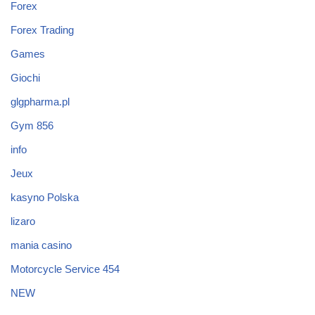
Forex
Forex Trading
Games
Giochi
glgpharma.pl
Gym 856
info
Jeux
kasyno Polska
lizaro
mania casino
Motorcycle Service 454
NEW