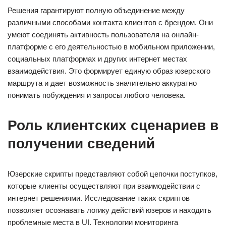
Решения гарантируют полную объединение между
различными способами контакта клиентов с брендом. Они
умеют соединять активность пользователя на онлайн-
платформе с его деятельностью в мобильном приложении,
социальных платформах и других интернет местах
взаимодействия. Это формирует единую образ юзерского
маршрута и дает возможность значительно аккуратно
понимать побуждения и запросы любого человека.
Роль клиентских сценариев в
получении сведений
Юзерские скрипты представляют собой цепочки поступков,
которые клиенты осуществляют при взаимодействии с
интернет решениями. Исследование таких скриптов
позволяет осознавать логику действий юзеров и находить
проблемные места в UI. Технологии мониторинга