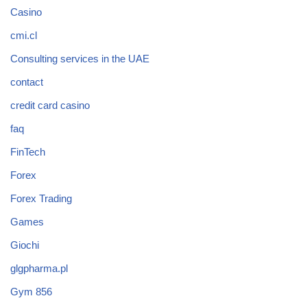
Casino
cmi.cl
Consulting services in the UAE
contact
credit card casino
faq
FinTech
Forex
Forex Trading
Games
Giochi
glgpharma.pl
Gym 856