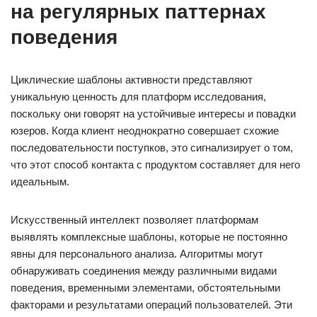
на регулярных паттернах
поведения
Циклические шаблоны активности представляют
уникальную ценность для платформ исследования,
поскольку они говорят на устойчивые интересы и повадки
юзеров. Когда клиент неоднократно совершает схожие
последовательности поступков, это сигнализирует о том,
что этот способ контакта с продуктом составляет для него
идеальным.
Искусственный интеллект позволяет платформам
выявлять комплексные шаблоны, которые не постоянно
явны для персонального анализа. Алгоритмы могут
обнаруживать соединения между различными видами
поведения, временными элементами, обстоятельными
факторами и результатами операций пользователей. Эти