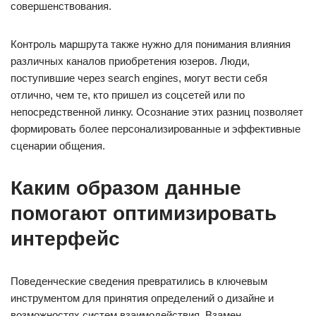
совершенствования.
Контроль маршрута также нужно для понимания влияния
различных каналов приобретения юзеров. Люди,
поступившие через search engines, могут вести себя
отлично, чем те, кто пришел из соцсетей или по
непосредственной линку. Осознание этих разниц позволяет
формировать более персонализированные и эффективные
сценарии общения.
Каким образом данные
помогают оптимизировать
интерфейс
Поведенческие сведения превратились в ключевым
инструментом для принятия определений о дизайне и
возможностях систем взаимодействия. Взамен