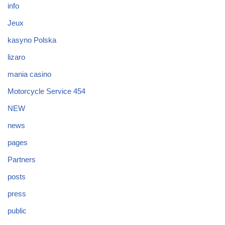
info
Jeux
kasyno Polska
lizaro
mania casino
Motorcycle Service 454
NEW
news
pages
Partners
posts
press
public