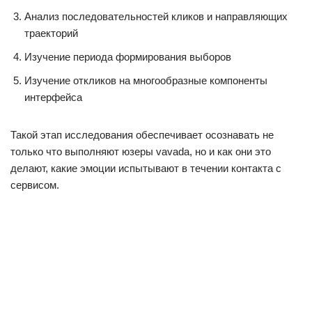
Анализ последовательностей кликов и направляющих
траекторий
Изучение периода формирования выборов
Изучение откликов на многообразные компоненты
интерфейса
Такой этап исследования обеспечивает осознавать не
только что выполняют юзеры vavada, но и как они это
делают, какие эмоции испытывают в течении контакта с
сервисом.