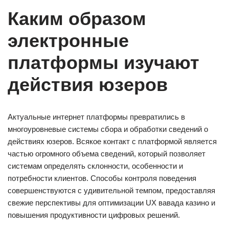
Каким образом
электронные
платформы изучают
действия юзеров
Актуальные интернет платформы превратились в
многоуровневые системы сбора и обработки сведений о
действиях юзеров. Всякое контакт с платформой является
частью огромного объема сведений, который позволяет
системам определять склонности, особенности и
потребности клиентов. Способы контроля поведения
совершенствуются с удивительной темпом, предоставляя
свежие перспективы для оптимизации UX вавада казино и
повышения продуктивности цифровых решений.