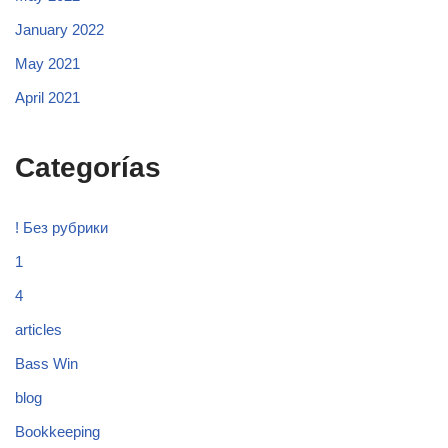
January 2022
May 2021
April 2021
Categorías
! Без рубрики
1
4
articles
Bass Win
blog
Bookkeeping