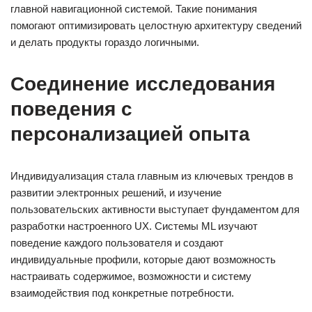
главной навигационной системой. Такие понимания
помогают оптимизировать целостную архитектуру сведений
и делать продукты гораздо логичными.
Соединение исследования
поведения с
персонализацией опыта
Индивидуализация стала главным из ключевых трендов в
развитии электронных решений, и изучение
пользовательских активности выступает фундаментом для
разработки настроенного UX. Системы ML изучают
поведение каждого пользователя и создают
индивидуальные профили, которые дают возможность
настраивать содержимое, возможности и систему
взаимодействия под конкретные потребности.