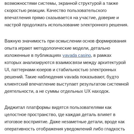
возможностями системы, экранной структурой а также
скоростью реакции. Качество пользовательского
впечатления прямо сказывается на участие, доверие и
настрой продолжать использование электронного решения.
Важную значимость при осмыслении основ формирования
опыта играют методологические модели, детально
изложенные в публикациях
vavada casino
, в рамках
которых анализируются взаимосвязи между архитектурой
UI, паттернами юзеров и стабильностью электронных
решений. Такие наблюдения vavada показывают, будто
клиентский впечатление выступает результатом системной
деятельности, а не суммы отдельных UX находок.
Диджитал платформы видятся пользователями как
целостное пространство, где каждая деталь влияет в
итоговое восприятие. Даже незаметные детали, вроде как
оперативность отображения уведомлений либо гладкость