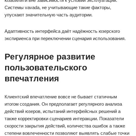
юзабилити вне зависимости к условий эксплуатации.
Системы vavada, не учитывающие такие факторы,
упускают значительную часть аудитории.
Адаптивность интерфейса даёт надёжность юзерского
экспириенса при переключении сценария использования.
Регулярное развитие
пользовательского
впечатления
Клиентский впечатление вовсе не бывает статичным
итогом создания. Он предполагает регулярного анализа
действий юзеров, испытаний интерфейсных решений а
также корректировки сценариев интеракции. Показатели
скорости закрытия действий, количества ошибок а также
степени вовлеченности позволяют выявлять слабые точки