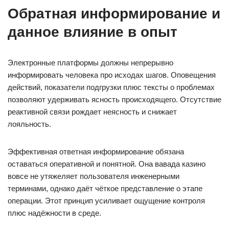
Обратная информирование и
данное влияние в опыт
Электронные платформы должны непрерывно
информировать человека про исходах шагов. Оповещения
действий, показатели подгрузки плюс тексты о проблемах
позволяют удерживать ясность происходящего. Отсутствие
реактивной связи рождает неясность и снижает
лояльность.
Эффективная ответная информирование обязана
оставаться оперативной и понятной. Она вавада казино
вовсе не утяжеляет пользователя инженерными
терминами, однако даёт чёткое представление о этапе
операции. Этот принцип усиливает ощущение контроля
плюс надёжности в среде.