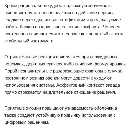
Кроме рационального удобства, важную значимость
выполняет чувственная реакция на действие сервиса.
Гладкие переходы, ясные нотификации и предсказуемое
работа блоков создают впечатление комфорта. Человек
постепенно начинает считать сервис как понятный а также
стабильный инструмент.
Отрицательные реакции появляются при неожиданных
поломках, дерганых скачках либо неясных формулировках.
Порой незначительные раздражающие факторы в случае
постоянном возникновении могут довести к уходу от
использования системы. Аффективный контекст вавада
прямо отражается на длительное отношение решения.
Приятные эмоции повышают узнаваемость оболочки а
также создают устойчивую привычку использования с
цифровым решением.