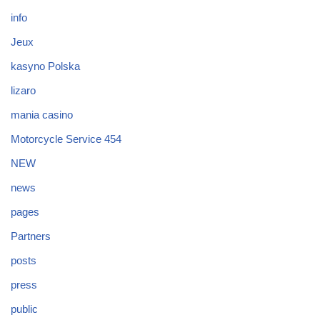
info
Jeux
kasyno Polska
lizaro
mania casino
Motorcycle Service 454
NEW
news
pages
Partners
posts
press
public