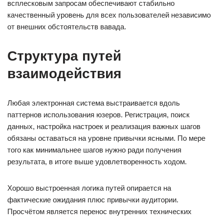
всплесковым запросам обеспечивают стабильно
качественный уровень для всех пользователей независимо
от внешних обстоятельств вавада.
Структура путей
взаимодействия
Любая электронная система выстраивается вдоль
паттернов использования юзеров. Регистрация, поиск
данных, настройка настроек и реализация важных шагов
обязаны оставаться на уровне привычки ясными. По мере
того как минимальнее шагов нужно ради получения
результата, в итоге выше удовлетворенность ходом.
Хорошо выстроенная логика путей опирается на
фактические ожидания плюс привычки аудитории.
Просчётом является перенос внутренних технических