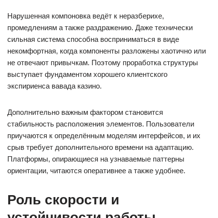
Нарушенная компоновка ведёт к неразберихе,
промедлениям а также раздражению. Даже технически
сильная система способна восприниматься в виде
некомфортная, когда компоненты разложены хаотично или
не отвечают привычкам. Поэтому проработка структуры
выступает фундаментом хорошего клиентского
экспириенса вавада казино.
Дополнительно важным фактором становится
стабильность расположения элементов. Пользователи
приучаются к определённым моделям интерфейсов, и их
срыв требует дополнительного времени на адаптацию.
Платформы, опирающиеся на узнаваемые паттерны
ориентации, читаются оперативнее а также удобнее.
Роль скорости и
устойчивости работы