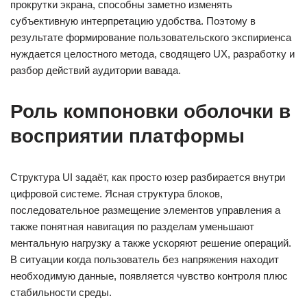
прокрутки экрана, способны заметно изменять
субъективную интерпретацию удобства. Поэтому в
результате формирование пользовательского экспириенса
нуждается целостного метода, сводящего UX, разработку и
разбор действий аудитории вавада.
Роль компоновки оболочки в
восприятии платформы
Структура UI задаёт, как просто юзер разбирается внутри
цифровой системе. Ясная структура блоков,
последовательное размещение элементов управления а
также понятная навигация по разделам уменьшают
ментальную нагрузку а также ускоряют решение операций.
В ситуации когда пользователь без напряжения находит
необходимую данные, появляется чувство контроля плюс
стабильности среды.