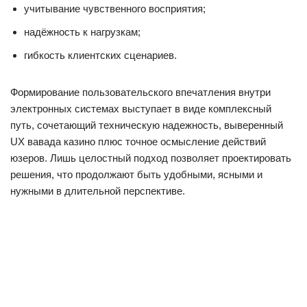
учитывание чувственного восприятия;
надёжность к нагрузкам;
гибкость клиентских сценариев.
Формирование пользовательского впечатления внутри
электронных системах выступает в виде комплексный
путь, сочетающий техническую надежность, выверенный
UX вавада казино плюс точное осмысление действий
юзеров. Лишь целостный подход позволяет проектировать
решения, что продолжают быть удобными, ясными и
нужными в длительной перспективе.