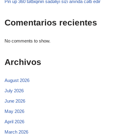
Pin up 360 tətbiqinin sadəliyi sizi anında cəlb edir
Comentarios recientes
No comments to show.
Archivos
August 2026
July 2026
June 2026
May 2026
April 2026
March 2026