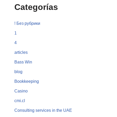
Categorías
! Без рубрики
1
4
articles
Bass Win
blog
Bookkeeping
Casino
cmi.cl
Consulting services in the UAE