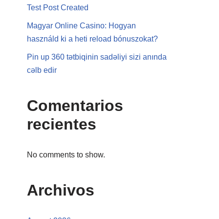
Test Post Created
Magyar Online Casino: Hogyan
használd ki a heti reload bónuszokat?
Pin up 360 tətbiqinin sadəliyi sizi anında
cəlb edir
Comentarios
recientes
No comments to show.
Archivos