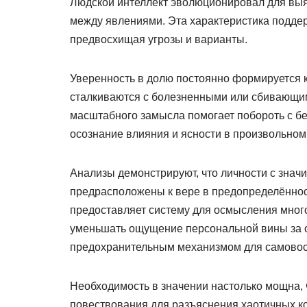
Людской интеллект эволюционировал для вы
между явлениями. Эта характеристика подд
предвосхищая угрозы и варианты.
Уверенность в долю постоянно формируется 
сталкиваются с болезненными или сбивающим
масштабного замысла помогает побороть с б
осознание влияния и ясности в произвольном
Анализы демонстрируют, что личности с зна
предрасположены к вере в предопределённост
предоставляет систему для осмысления мног
уменьшать ощущение персональной вины за о
предохранительным механизмом для самовос
Необходимость в значении настолько мощна,
повествования для разъяснения хаотичных ко