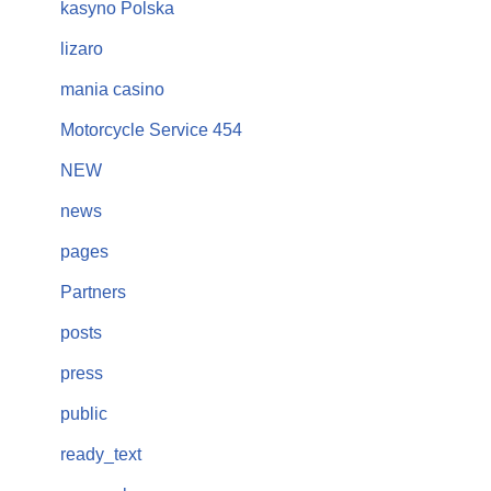
kasyno Polska
lizaro
mania casino
Motorcycle Service 454
NEW
news
pages
Partners
posts
press
public
ready_text