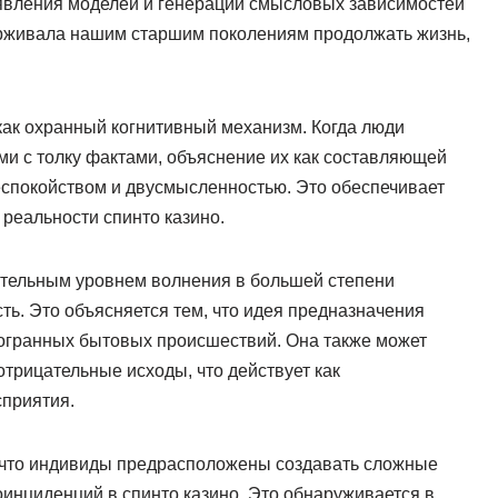
явления моделей и генерации смысловых зависимостей
ерживала нашим старшим поколениям продолжать жизнь,
как охранный когнитивный механизм. Когда люди
и с толку фактами, объяснение их как составляющей
еспокойством и двусмысленностью. Это обеспечивает
 реальности спинто казино.
чительным уровнем волнения в большей степени
ь. Это объясняется тем, что идея предназначения
огранных бытовых происшествий. Она также может
трицательные исходы, что действует как
приятия.
 что индивиды предрасположены создавать сложные
инциденций в спинто казино. Это обнаруживается в