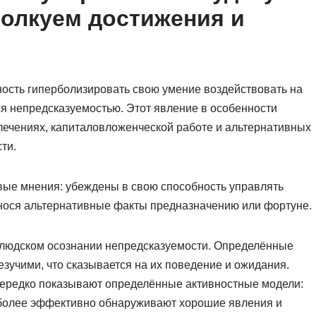
толкуем достижения и
ость гиперболизировать свою умение воздействовать на
я непредсказуемостью. Этот явление в особенности
лечениях, капиталовложенческой работе и альтернативных
ти.
ые мнения: убеждены в свою способность управлять
нося альтернативные факты предназначению или фортуне.
 людском осознании непредсказуемости. Определённые
зучими, что сказывается на их поведение и ожидания.
 нередко показывают определённые активностные модели:
 более эффективно обнаруживают хорошие явления и