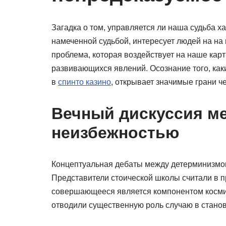
Загадка о том, управляется ли наша судьба х
намеченной судьбой, интересует людей на н
проблема, которая воздействует на наше кар
развивающихся явлений. Осознание того, ка
в
спинто казино
, открывает значимые грани ч
Вечный дискуссия м
неизбежностью
Концептуальная дебаты между детерминизмом
Представители стоической школы считали в п
совершающееся является компонентом космич
отводили существенную роль случаю в станов