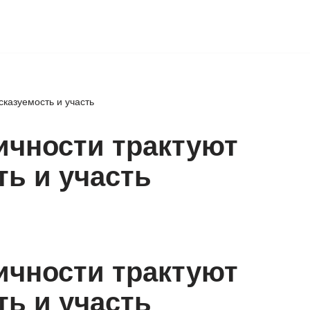
казуемость и участь
ичности трактуют
ть и участь
ичности трактуют
ть и участь