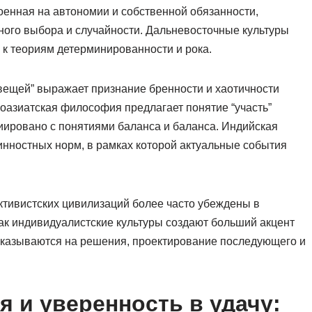
оенная на автономии и собственной обязанности,
ного выбора и случайности. Дальневосточные культуры
к теориям детерминированности и рока.
вещей” выражает признание бренности и хаотичности
ноазиатская философия предлагает понятие “участь”
иировано с понятиями баланса и баланса. Индийская
чинностных норм, в рамках которой актуальные события
ктивистских цивилизаций более часто убеждены в
как индивидуалистские культуры создают больший акцент
 сказываются на решения, проектирование последующего и
я и уверенность в удачу: