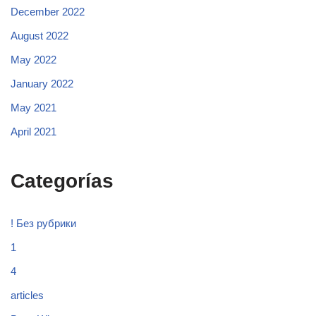
December 2022
August 2022
May 2022
January 2022
May 2021
April 2021
Categorías
! Без рубрики
1
4
articles