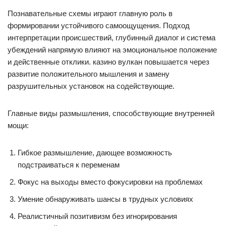
Познавательные схемы играют главную роль в
формировании устойчивого самоощущения. Подход
интерпретации происшествий, глубинный диалог и система
убеждений напрямую влияют на эмоциональное положение
и действенные отклики. казино вулкан повышается через
развитие положительного мышления и замену
разрушительных установок на содействующие.
Главные виды размышления, способствующие внутренней
мощи:
Гибкое размышление, дающее возможность
подстраиваться к переменам
Фокус на выходы вместо фокусировки на проблемах
Умение обнаруживать шансы в трудных условиях
Реалистичный позитивизм без игнорирования