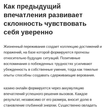
Как предыдущий
впечатления развивает
склонность чувствовать
себя уверенно
Жизненный переживания создает коллекцию достижений и
поражений, на базе которой формируются прогнозы
относительно будущих ситуаций. Позитивные
воспоминания о побежденных трудностях усиливают
убежденность в собственные умения, тогда как тяжелые
опыты способны создавать сдерживающие верования.
казино онлайн формируется через аккумуляцию
впечатлений успешного решения вызовов. Каждое
результат, независимо от его размера, вносит долю в
становление глубинной энергии. Существенно овладеть