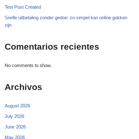
Test Post Created
Snelle uitbetaling zonder gedoe: zo simpel kan online gokken
zijn
Comentarios recientes
No comments to show.
Archivos
August 2026
July 2026
June 2026
May 2026