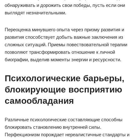
обнаруживать и дорожить свои победы, пусть если они
выглядят незначительными.
Переоценка минувшего опыта через призму развития и
развития способствует добыть важные заключения из
сложных ситуаций. Приемы повествовательной терапии
позволяют трансформировать отношение к личной
биографии, выделив моменты энергии и ресурсности.
Психологические барьеры,
блокирующие восприятию
самообладания
Различные психологические составляющие способны
блокировать становлению внутренней силы.
Перфекционизм порождает нереалистичные стандарты и