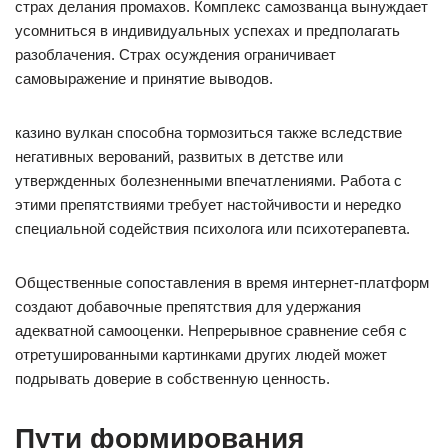
страх делания промахов. Комплекс самозванца вынуждает
усомниться в индивидуальных успехах и предполагать
разоблачения. Страх осуждения ограничивает
самовыражение и принятие выводов.
казино вулкан способна тормозиться также вследствие
негативных верований, развитых в детстве или
утвержденных болезненными впечатлениями. Работа с
этими препятствиями требует настойчивости и нередко
специальной содействия психолога или психотерапевта.
Общественные сопоставления в время интернет-платформ
создают добавочные препятствия для удержания
адекватной самооценки. Непрерывное сравнение себя с
отретушированными картинками других людей может
подрывать доверие в собственную ценность.
Пути формирования