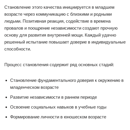
Становление этого качества инициируется в младшем
возрасте через коммуникацию с близкими и родными
людьми. Позитивная реакция, содействие в времена
провалов и поощрение независимости создают прочную
основу для развития внутренней мощи. Каждый удачно
решенный испытание повышает доверие в индивидуальные
способности.
Процесс становления содержит ряд основных стадий:
Становление фундаментального доверия к окружению в
младенческом возрасте
Развитие независимости в раннем периоде
Освоение социальных навыков в учебные годы
Формирование личности в юношеском возрасте