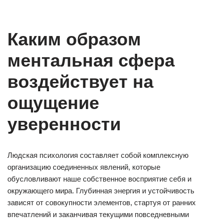
Каким образом
ментальная сфера
воздействует на
ощущение
уверенности
Людская психология составляет собой комплексную
организацию соединенных явлений, которые
обусловливают наше собственное восприятие себя и
окружающего мира. Глубинная энергия и устойчивость
зависят от совокупности элементов, стартуя от ранних
впечатлений и заканчивая текущими повседневными