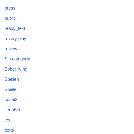
press
public
ready_text
revery play
reviews
Sin categoría
Sober living
Spellen
Spiele
sushi3
TenoBet
text
texts