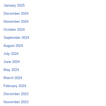
January 2025
December 2024
November 2024
October 2024
September 2024
August 2024
July 2024
June 2024
May 2024
March 2024
February 2024
December 2023
November 2023