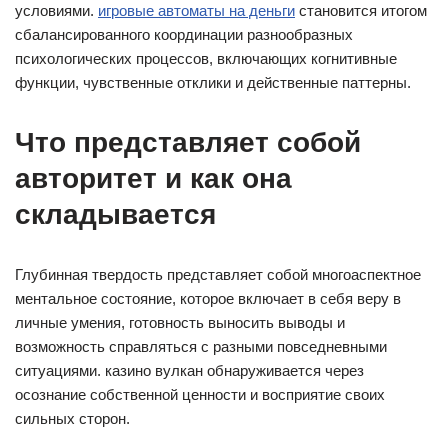
условиями.
игровые автоматы на деньги
становится итогом
сбалансированного координации разнообразных
психологических процессов, включающих когнитивные
функции, чувственные отклики и действенные паттерны.
Что представляет собой
авторитет и как она
складывается
Глубинная твердость представляет собой многоаспектное
ментальное состояние, которое включает в себя веру в
личные умения, готовность выносить выводы и
возможность справляться с разными повседневными
ситуациями. казино вулкан обнаруживается через
осознание собственной ценности и восприятие своих
сильных сторон.