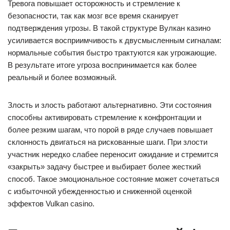
Тревога повышает осторожность и стремление к
безопасности, так как мозг все время сканирует
подтверждения угрозы. В такой структуре Вулкан казино
усиливается восприимчивость к двусмысленным сигналам:
нормальные события быстро трактуются как угрожающие.
В результате итоге угроза воспринимается как более
реальный и более возможный.
Злость и злость работают альтернативно. Эти состояния
способны активировать стремление к конфронтации и
более резким шагам, что порой в ряде случаев повышает
склонность двигаться на рискованные шаги. При злости
участник нередко слабее переносит ожидание и стремится
«закрыть» задачу быстрее и выбирает более жесткий
способ. Такое эмоциональное состояние может сочетаться
с избыточной убежденностью и сниженной оценкой
эффектов Vulkan casino.