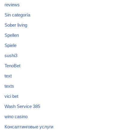
reviews
Sin categoría
Sober living
Spellen
Spiele
sushi3
TenoBet
text
texts
vici bet
Wash Service 385
wino casino
Консалтинговые услуги