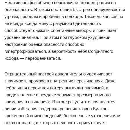
Негативное фон обычно переключает концентрацию на
безопасность. В таком состоянии быстрее обнаруживаются
угрозы, пробелы и пробелы в подходе. Такое Vulkan casino
не всегда всегда минус: разумная бдительность
способствует снижать спонтанные выборы и повышает
уровень анализа. При этом при глубоком ухудшении
настроения оценка опасности способно
гипертрофироваться, а вероятность неблагоприятного
исхода — переоцениваться.
Отрицательный настрой дополнительно увеличивает
значимость промаха в внутренних переживаниях. Даже
небольшая вероятная потеря выглядит значимой, а
представление о неудаче занимает чрезмерно много
внимания в ожиданиях. В итоге результате появляются
линии избегания: задержка решения казино Вулкан,
чрезмерный поиск сведений, бесконечные уточнения или
отказ от шагов, в которых неясность присутствует.