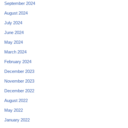
September 2024
August 2024
July 2024
June 2024
May 2024
March 2024
February 2024
December 2023
November 2023
December 2022
August 2022
May 2022
January 2022