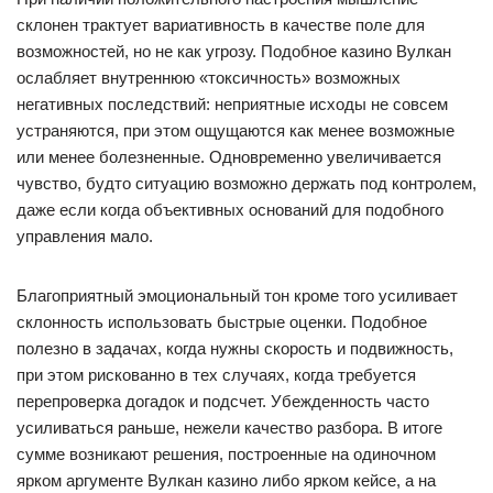
склонен трактует вариативность в качестве поле для
возможностей, но не как угрозу. Подобное казино Вулкан
ослабляет внутреннюю «токсичность» возможных
негативных последствий: неприятные исходы не совсем
устраняются, при этом ощущаются как менее возможные
или менее болезненные. Одновременно увеличивается
чувство, будто ситуацию возможно держать под контролем,
даже если когда объективных оснований для подобного
управления мало.
Благоприятный эмоциональный тон кроме того усиливает
склонность использовать быстрые оценки. Подобное
полезно в задачах, когда нужны скорость и подвижность,
при этом рискованно в тех случаях, когда требуется
перепроверка догадок и подсчет. Убежденность часто
усиливаться раньше, нежели качество разбора. В итоге
сумме возникают решения, построенные на одиночном
ярком аргументе Вулкан казино либо ярком кейсе, а на