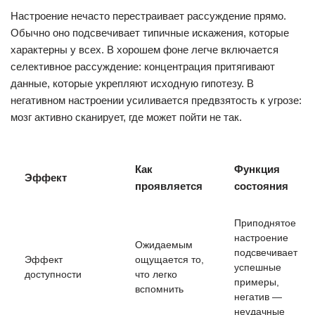
Настроение нечасто перестраивает рассуждение прямо.
Обычно оно подсвечивает типичные искажения, которые
характерны у всех. В хорошем фоне легче включается
селективное рассуждение: концентрация притягивают
данные, которые укрепляют исходную гипотезу. В
негативном настроении усиливается предвзятость к угрозе:
мозг активно сканирует, где может пойти не так.
Как
Функция
Эффект
проявляется
состояния
Приподнятое
настроение
Ожидаемым
подсвечивает
Эффект
ощущается то,
успешные
доступности
что легко
примеры,
вспомнить
негатив —
неудачные