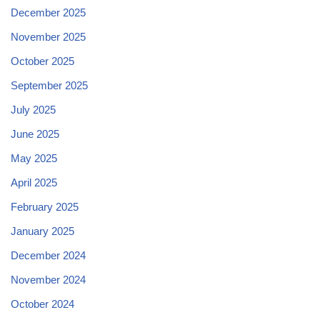
December 2025
November 2025
October 2025
September 2025
July 2025
June 2025
May 2025
April 2025
February 2025
January 2025
December 2024
November 2024
October 2024