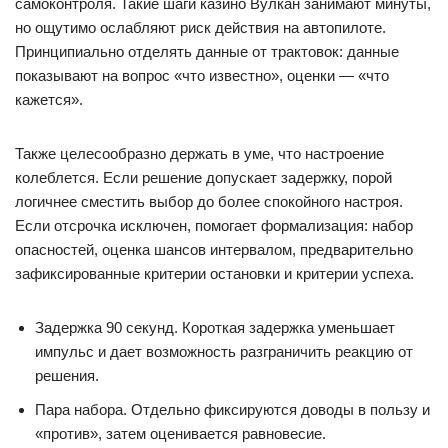
самоконтроля. Такие шаги казино Вулкан занимают минуты,
но ощутимо ослабляют риск действия на автопилоте.
Принципиально отделять данные от трактовок: данные
показывают на вопрос «что известно», оценки — «что
кажется».
Также целесообразно держать в уме, что настроение
колеблется. Если решение допускает задержку, порой
логичнее сместить выбор до более спокойного настроя.
Если отсрочка исключен, помогает формализация: набор
опасностей, оценка шансов интервалом, предварительно
зафиксированные критерии остановки и критерии успеха.
Задержка 90 секунд. Короткая задержка уменьшает
импульс и дает возможность разграничить реакцию от
решения.
Пара набора. Отдельно фиксируются доводы в пользу и
«против», затем оценивается равновесие.