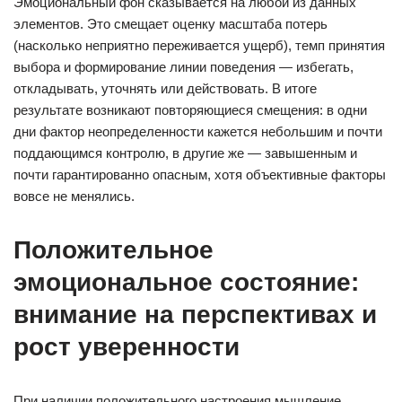
Эмоциональный фон сказывается на любой из данных
элементов. Это смещает оценку масштаба потерь
(насколько неприятно переживается ущерб), темп принятия
выбора и формирование линии поведения — избегать,
откладывать, уточнять или действовать. В итоге
результате возникают повторяющиеся смещения: в одни
дни фактор неопределенности кажется небольшим и почти
поддающимся контролю, в другие же — завышенным и
почти гарантированно опасным, хотя объективные факторы
вовсе не менялись.
Положительное
эмоциональное состояние:
внимание на перспективах и
рост уверенности
При наличии положительного настроения мышление