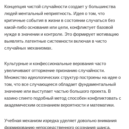
Концепция чистой случайности создает у большинства
людей ментальный неприятность. Идея о том, что
критичные события в жизни в состоянии случаться без
какой-либо основания или цели, конфликтует базовой
нужде в значении и контроле. Это формирует мотивацию
выявлять латентные системности включая в чисто
случайных механизмах.
Культурные и конфессиональные верования часто
увеличивают отторжение признанию случайности.
Множество идеологических структур построены на идее о
том, что все случающееся обладает фундаментальный
значение или выступает частью большого проекта. В
казино спинто подобный метод способен конфликтовать с
академическим осознанием вероятности и математики.
Учебная механизм изредка уделяет довольно внимания
формированию непосредственного осознания шанса.