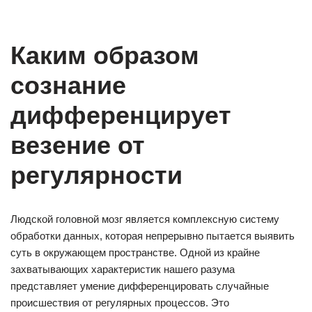
Каким образом
сознание
дифференцирует
везение от
регулярности
Людской головной мозг является комплексную систему
обработки данных, которая непрерывно пытается выявить
суть в окружающем пространстве. Одной из крайне
захватывающих характеристик нашего разума
представляет умение дифференцировать случайные
происшествия от регулярных процессов. Это