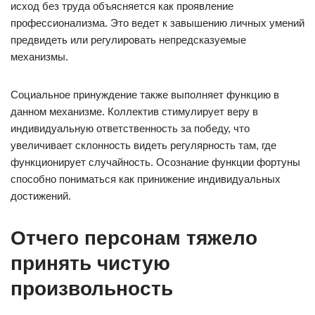
исход без труда объясняется как проявление
профессионализма. Это ведет к завышению личных умений
предвидеть или регулировать непредсказуемые
механизмы.
Социальное принуждение также выполняет функцию в
данном механизме. Коллектив стимулирует веру в
индивидуальную ответственность за победу, что
увеличивает склонность видеть регулярность там, где
функционирует случайность. Осознание функции фортуны
способно пониматься как принижение индивидуальных
достижений.
Отчего персонам тяжело
принять чистую
произвольность