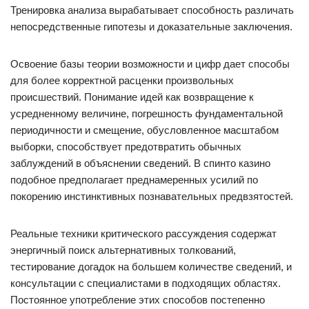
Тренировка анализа вырабатывает способность различать
непосредственные гипотезы и доказательные заключения.
Освоение базы теории возможности и цифр дает способы
для более корректной расценки произвольных
происшествий. Понимание идей как возвращение к
усредненному величине, погрешность фундаментальной
периодичности и смещение, обусловленное масштабом
выборки, способствует предотвратить обычных
заблуждений в объяснении сведений. В спинто казино
подобное предполагает преднамеренных усилий по
покорению инстинктивных познавательных предвзятостей.
Реальные техники критического рассуждения содержат
энергичный поиск альтернативных толкований,
тестирование догадок на большем количестве сведений, и
консультации с специалистами в подходящих областях.
Постоянное употребление этих способов постепенно