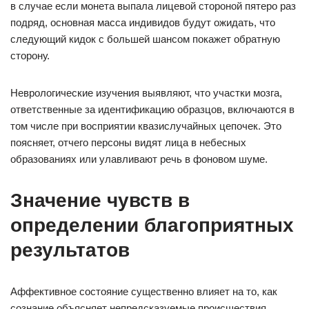
в случае если монета выпала лицевой стороной пятеро раз
подряд, основная масса индивидов будут ожидать, что
следующий кидок с большей шансом покажет обратную
сторону.
Неврологические изучения выявляют, что участки мозга,
ответственные за идентификацию образцов, включаются в
том числе при восприятии квазислучайных цепочек. Это
поясняет, отчего персоны видят лица в небесных
образованиях или улавливают речь в фоновом шуме.
Значение чувств в
определении благоприятных
результатов
Аффективное состояние существенно влияет на то, как
сознание объясняет непредсказуемые происшествия.