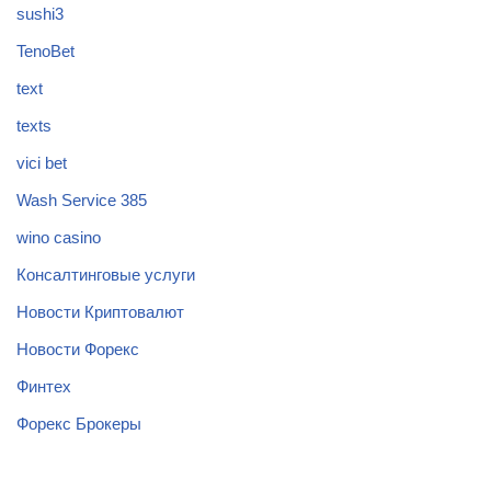
sushi3
TenoBet
text
texts
vici bet
Wash Service 385
wino casino
Консалтинговые услуги
Новости Криптовалют
Новости Форекс
Финтех
Форекс Брокеры