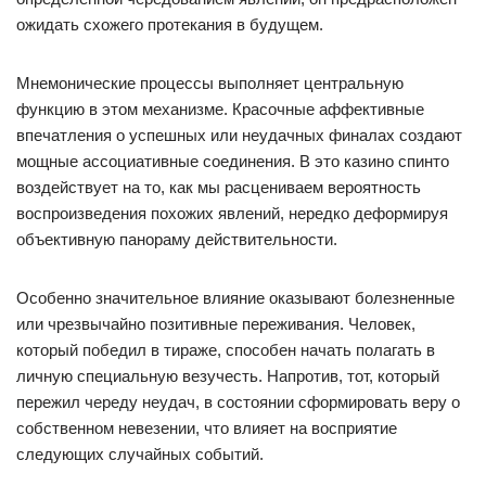
ожидать схожего протекания в будущем.
Мнемонические процессы выполняет центральную
функцию в этом механизме. Красочные аффективные
впечатления о успешных или неудачных финалах создают
мощные ассоциативные соединения. В это казино спинто
воздействует на то, как мы расцениваем вероятность
воспроизведения похожих явлений, нередко деформируя
объективную панораму действительности.
Особенно значительное влияние оказывают болезненные
или чрезвычайно позитивные переживания. Человек,
который победил в тираже, способен начать полагать в
личную специальную везучесть. Напротив, тот, который
пережил череду неудач, в состоянии сформировать веру о
собственном невезении, что влияет на восприятие
следующих случайных событий.