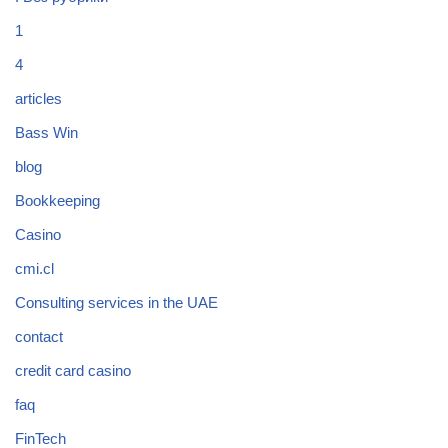
1
4
articles
Bass Win
blog
Bookkeeping
Casino
cmi.cl
Consulting services in the UAE
contact
credit card casino
faq
FinTech