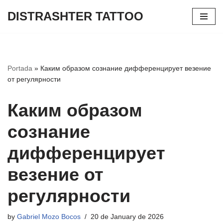
DISTRASHTER TATTOO
Skip
to
content
Portada
»
Каким образом сознание дифференцирует везение
от регулярности
Каким образом
сознание
дифференцирует
везение от
регулярности
by
Gabriel Mozo Bocos
20 de January de 2026