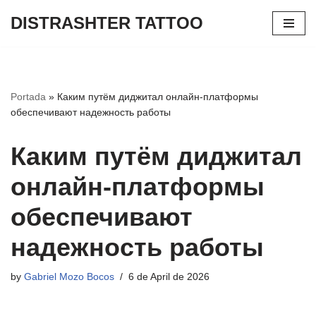
DISTRASHTER TATTOO
Skip
to
content
Portada
»
Каким путём диджитал онлайн-платформы
обеспечивают надежность работы
Каким путём диджитал
онлайн-платформы
обеспечивают
надежность работы
by
Gabriel Mozo Bocos
6 de April de 2026