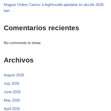
Magyar Online Casino: a legfrissebb ajánlatok és akciók 2026-
ban
Comentarios recientes
No comments to show.
Archivos
August 2026
July 2026
June 2026
May 2026
April 2026