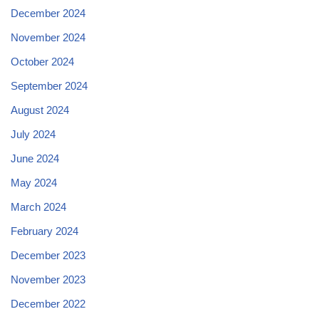
December 2024
November 2024
October 2024
September 2024
August 2024
July 2024
June 2024
May 2024
March 2024
February 2024
December 2023
November 2023
December 2022