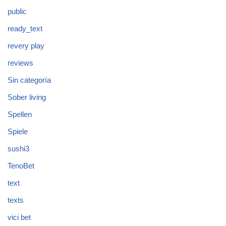
public
ready_text
revery play
reviews
Sin categoría
Sober living
Spellen
Spiele
sushi3
TenoBet
text
texts
vici bet