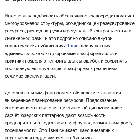
Инженерная надёжность обеспечивается посредством счёт
многоуровневой структуры, объединяющей резервирование
ресурсов, развод нагрузки и регулярный контроль статуса
инженерной базы, и это подробно описано внутри
аналитических публикациях
1 вин
, посвящённых
администрированию цифровыми платформами. Эти
практики позволяют снизить шансы ошибок и сохранять
постоянную эксплуатацию платформы в различных
режимах эксплуатации.
Дополнительным фактором устойчивости становится
выверенное планирование ресурсов. Предсказание
интенсивности, изучение циклической динамики плюс
расчёт юзерских паттернов дают возможность
предварительно подготовить инфру под возможному росту
посещаемости. Это 1вин снижает шанс внезапных
перегрузок и поддерживает стабильную