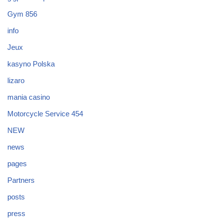
Gym 856
info
Jeux
kasyno Polska
lizaro
mania casino
Motorcycle Service 454
NEW
news
pages
Partners
posts
press