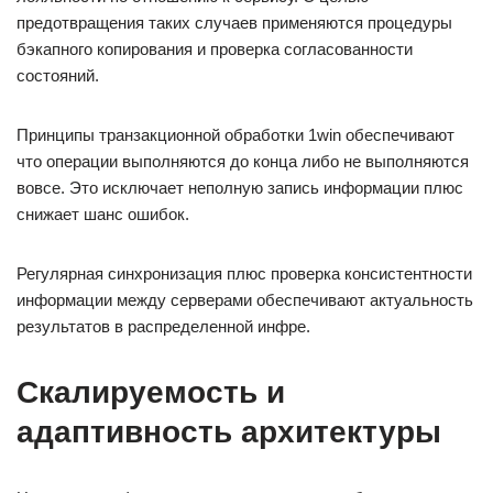
предотвращения таких случаев применяются процедуры
бэкапного копирования и проверка согласованности
состояний.
Принципы транзакционной обработки 1win обеспечивают
что операции выполняются до конца либо не выполняются
вовсе. Это исключает неполную запись информации плюс
снижает шанс ошибок.
Регулярная синхронизация плюс проверка консистентности
информации между серверами обеспечивают актуальность
результатов в распределенной инфре.
Скалируемость и
адаптивность архитектуры