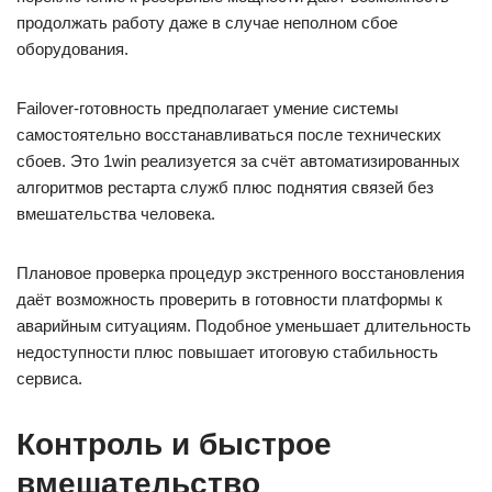
продолжать работу даже в случае неполном сбое
оборудования.
Failover-готовность предполагает умение системы
самостоятельно восстанавливаться после технических
сбоев. Это 1win реализуется за счёт автоматизированных
алгоритмов рестарта служб плюс поднятия связей без
вмешательства человека.
Плановое проверка процедур экстренного восстановления
даёт возможность проверить в готовности платформы к
аварийным ситуациям. Подобное уменьшает длительность
недоступности плюс повышает итоговую стабильность
сервиса.
Контроль и быстрое
вмешательство