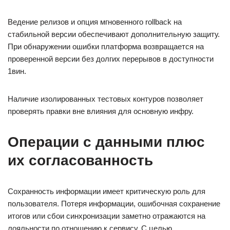
Ведение релизов и опция мгновенного rollback на
стабильной версии обеспечивают дополнительную защиту.
При обнаружении ошибки платформа возвращается на
проверенной версии без долгих перерывов в доступности
1вин.
Наличие изолированных тестовых контуров позволяет
проверять правки вне влияния для основную инфру.
Операции с данными плюс
их согласованность
Сохранность информации имеет критическую роль для
пользователя. Потеря информации, ошибочная сохранение
итогов или сбои синхронизации заметно отражаются на
лояльности по отношению к сервису. С целью