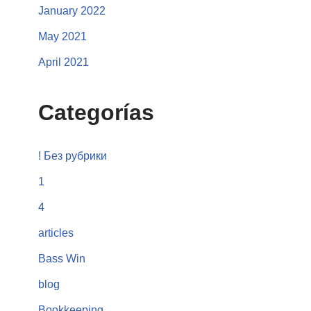
January 2022
May 2021
April 2021
Categorías
! Без рубрики
1
4
articles
Bass Win
blog
Bookkeeping