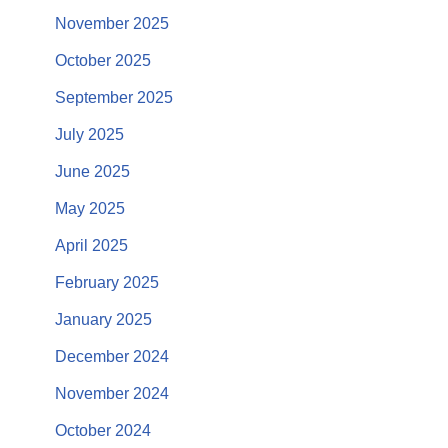
November 2025
October 2025
September 2025
July 2025
June 2025
May 2025
April 2025
February 2025
January 2025
December 2024
November 2024
October 2024