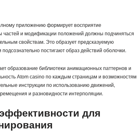
олному приложению формирует восприятие
ы частей и модификации положений должны подчиняться
льным свойствам. Это образует предсказуемую
и подсознательно постигают образ действий оболочки.
ет образование библиотеки анимационных паттернов и
льность Atom casino по каждым страницам и возможностям
ельные инструкции по использованию движений,
еремещения и разновидности интерполяции.
эффективности для
нирования