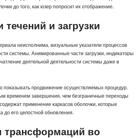
очки до того, как юзер попросит их отображение.
 течений и загрузки
ериала неисполнима, визуальные указатели процессов
сти системы. Анимированные части загрузки, индикаторы
чатление деятельной деятельности системы даже в
о показывать продвижение осуществляемых процедур.
ым временем завершения, чем безграничные переходы
 содержат применение каркасов оболочки, которые
а до его целостной обновления.
и трансформаций во