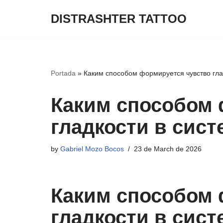
DISTRASHTER TATTOO
Skip
to
content
Portada
»
Каким способом формируется чувство гла
Каким способом 
гладкости в сист
by
Gabriel Mozo Bocos
23 de March de 2026
Каким способом 
гладкости в сист