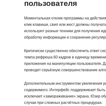
пользователя
Моментальная отклик программы на действия 
клик клавиши, свип или жест должны получа
используют разные техники для получения и
обработку информации и сохранение регуляр
Критически существенно обеспечить ответ си
темпа рефреша 60 кадров в единицу времен
приложения на манипуляции пользователя. Д
проводят серьёзную совершенствование алго
Дополнительным инструментом увеличения ре
содержимого. Интерфейс поддерживает быть а
исключает «замораживание» экрана. Юзер об
случаи при сложных расчётных процедурах.