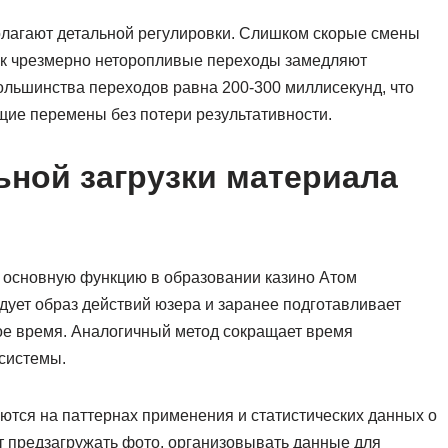
лагают детальной регулировки. Слишком скорые смены
как чрезмерно неторопливые переходы замедляют
ольшинства переходов равна 200-300 миллисекунд, что
щие перемены без потери результативности.
ной загрузки материала
 основную функцию в образовании казино Атом
ует образ действий юзера и заранее подготавливает
рое время. Аналогичный метод сокращает время
системы.
ся на паттернах применения и статистических данных о
т предзагружать фото, организовывать данные для