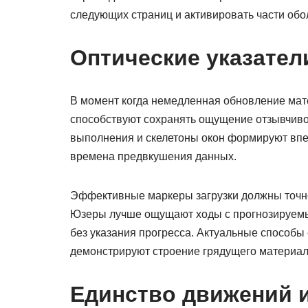
следующих страниц и активировать части обол
Оптические указатели
В момент когда немедленная обновление мат
способствуют сохранять ощущение отзывчиво
выполнения и скелетоны окон формируют впе
времена предвкушения данных.
Эффективные маркеры загрузки должны точн
Юзеры лучше ощущают ходы с прогнозируем
без указания прогресса. Актуальные способы
демонстрируют строение грядущего материал
Единство движений 