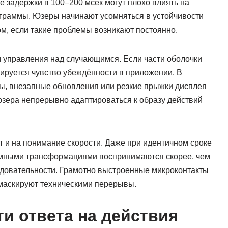
 задержки в 100–200 мсек могут плохо влиять на
ограммы. Юзеры начинают усомняться в устойчивости
ом, если такие проблемы возникают постоянно.
 управления над случающимся. Если части оболочки
ируется чувство убеждённости в приложении. В
ы, внезапные обновления или резкие прыжки дисплея
юзера непрерывно адаптироваться к образу действий
т и на понимание скорости. Даже при идентичном сроке
умными трансформациями воспринимаются скорее, чем
довательности. Грамотно выстроенные микроконтакты
маскируют техническими перерывы.
и ответа на действия