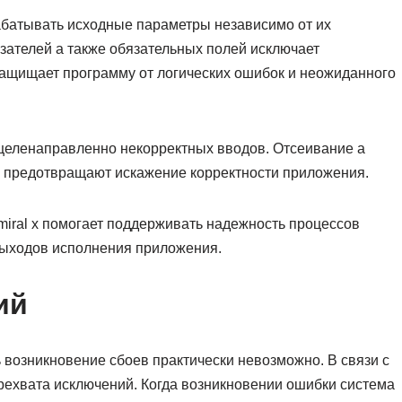
батывать исходные параметры независимо от их
зателей а также обязательных полей исключает
ащищает программу от логических ошибок и неожиданного
 целенаправленно некорректных вводов. Отсеивание а
 предотвращают искажение корректности приложения.
iral x помогает поддерживать надежность процессов
выходов исполнения приложения.
ий
 возникновение сбоев практически невозможно. В связи с
рехвата исключений. Когда возникновении ошибки система