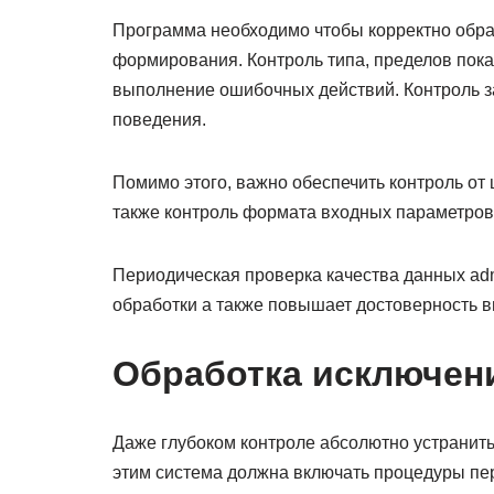
Программа необходимо чтобы корректно обра
формирования. Контроль типа, пределов пока
выполнение ошибочных действий. Контроль з
поведения.
Помимо этого, важно обеспечить контроль от
также контроль формата входных параметров
Периодическая проверка качества данных adm
обработки а также повышает достоверность 
Обработка исключен
Даже глубоком контроле абсолютно устранить
этим система должна включать процедуры пе