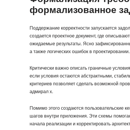
формализованное за
Поддержание корректности запускается задол
создается проектное документ, где описываю
ожидаемые результаты. Ясно зафиксированн
а также логических ошибок в проектировании.
Критически важно описать граничные услови
если условия остаются абстрактными, стабил
критериев позволяет сделать возможной пр
адмирал х.
Помимо этого создаются пользовательские к
шагов внутри приложения. Эти схемы помога
начала реализации и корректировать архитек