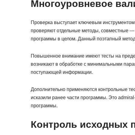
Многоуровневое вал
Проверка выступает ключевым инструментом 
проверяют отдельные методы, совместные — 
программы в целом. Данный поэтапный метод
Повышенное внимание имеют тесты на преде
возникают в обработке с минимальными пара
поступающей информации.
Дополнительно применяются контрольные тес
исказили ранее части программы. Это admiral
программы.
Контроль исходных 