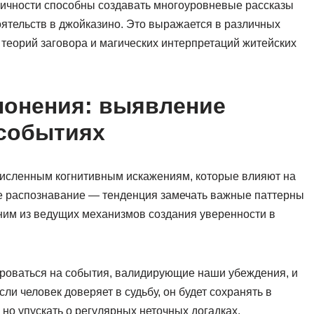
личности способны создавать многоуровневые рассказы
ятельств в джойказино. Это выражается в различных
 теорий заговора и магических интерпретаций житейских
лонения: выявление
 событиях
численным когнитивным искажениям, которые влияют на
е распознавание — тенденция замечать важные паттерны
дним из ведущих механизмов создания уверенности в
роваться на события, валидирующие наши убеждения, и
и человек доверяет в судьбу, он будет сохранять в
 но упускать о регулярных неточных догадках.