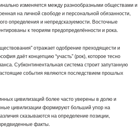
динально изменяется между разнообразными обществами и
оенная на личной свободе и персональной обязанности,
ого определения и непредсказуемости. Восточные
ентированы к теориям предопределённости и рока.
уществования” отражает одобрение преходящести и
софия даёт концепцию “участь” (рок), которое тесно
ланса. Субконтинентальная система строит запутанную
 настоящие события являются последствием прошлых
инных цивилизаций более часто уверены в долю и
омные цивилизации формируют больший упор на
азличия сказываются на определение позиции,
епредвиденные факты.