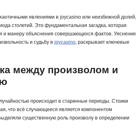
 хаотичными явлениями в joycasino или неизбежной долей,
иода столетий. Это фундаментальная загадка, которая
я и манеру объяснения совершающихся фактов. Уяснение
извольность и судьбу в
joycasino
, раскрывает ключевые
ка между произволом и
ью
учайностью происходит в старинные периоды. Стоики
тая, что всё случающееся является компонентом
 выделяли существенную роль произволу в определении