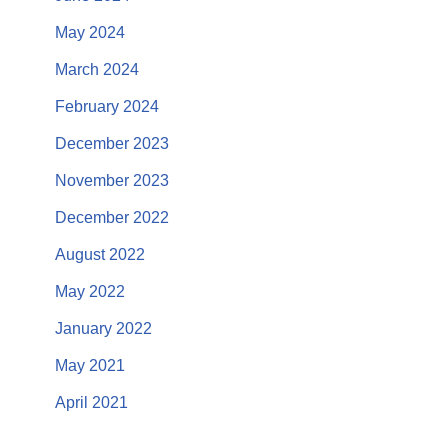
May 2024
March 2024
February 2024
December 2023
November 2023
December 2022
August 2022
May 2022
January 2022
May 2021
April 2021