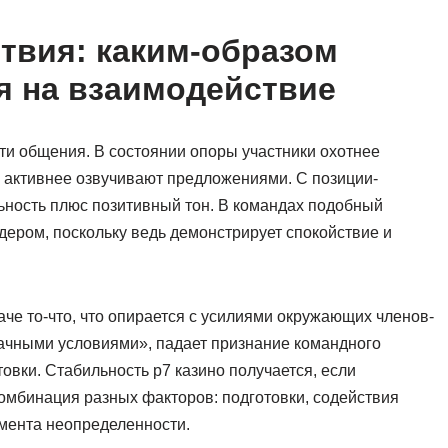
твия: каким-образом
я на взаимодействие
сти общения. В состоянии опоры участники охотнее
, активнее озвучивают предложениями. С позиции-
ьность плюс позитивный тон. В командах подобный
ером, поскольку ведь демонстрирует спокойствие и
че то-что, что опирается с усилиями окружающих членов-
дачными условиями», падает признание командного
овки. Стабильность р7 казино получается, если
комбинация разных факторов: подготовки, содействия
емента неопределенности.