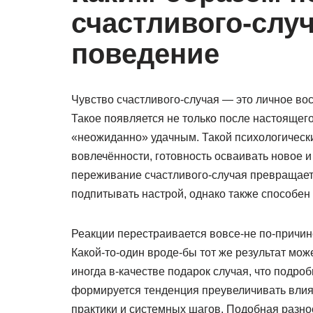
счастливого-слу
поведение
Чувство счастливого-случая — это личное во
Такое появляется не только после настоящего 
«неожиданно» удачным. Такой психологически
вовлечённости, готовность осваивать новое 
переживание счастливого-случая превращает
подпитывать настрой, однако также способен 
Реакции перестраивается вовсе-не по-причин
Какой-то-один вроде-бы тот же результат мо
иногда в-качестве подарок случая, что подро
формируется тенденция преувеличивать влия
практики и системных шагов. Подобная разнос