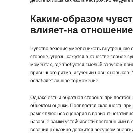
действия лишь как часть настроя, но не дум
Каким-образом чувст
влияет-на отношение
Чувство везения умеет снижать внутреннюю о
стороне, угрозы кажутся в-качестве слабее с
моментах, где требуется смелый запуск: к-пр
привычного ритма, изучении новых навыков. 
ослабляет личное торможение.
Однако есть и обратная сторона: при постоя
объектом оценки. Появляется склонность при
рамок плюс без сценария в вариант негатив
базовые рамки устойчивости постоянными в-
везения р7 казино держится ресурсом энергии