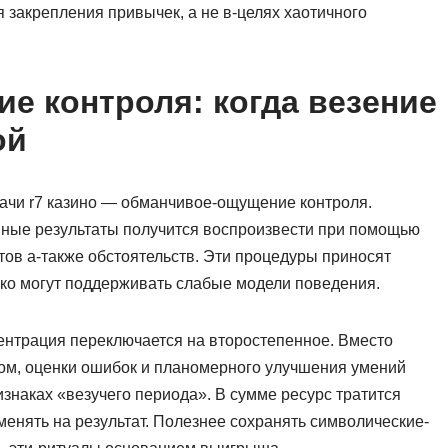
 закрепления привычек, а не в-целях хаотичного
 контроля: когда везение
ой
дачи r7 казино — обманчивое-ощущение контроля.
шные результаты получится воспроизвести при помощью
тов а-также обстоятельств. Эти процедуры приносят
ако могут поддерживать слабые модели поведения.
ентрация переключается на второстепенное. Вместо
мом, оценки ошибок и планомерного улучшения умений
знаках «везучего периода». В сумме ресурс тратится
 менять на результат. Полезнее сохранять символические-