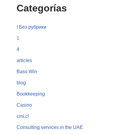
Categorías
! Без рубрики
1
4
articles
Bass Win
blog
Bookkeeping
Casino
cmi.cl
Consulting services in the UAE