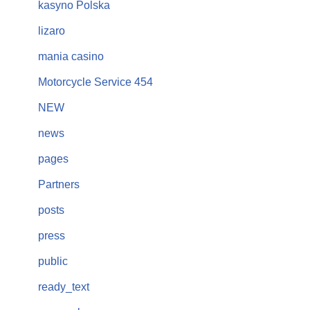
kasyno Polska
lizaro
mania casino
Motorcycle Service 454
NEW
news
pages
Partners
posts
press
public
ready_text