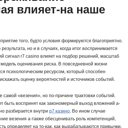
чая влияет-на наше
сприятие того, будто условия формируются благоприятно.
результата, но и в случаях, когда итог воспринимается
й сигнал r7 casino влияет на подбор решений, масштаб
и модель оценивания риска. В повседневной жизни
ся психологическим ресурсом, который способен
искажать оценку вероятностей и источников событий.
е самой «везения», но по-причине трактовки событий.
жет быть воспринят как закономерный выход вложений а-
бно разбирается внутри
р7 казино
. Во ином случае
ние везения а-также обесценивать роль компетенций,
ть определяет на то-как, как вырабатываются привычки,