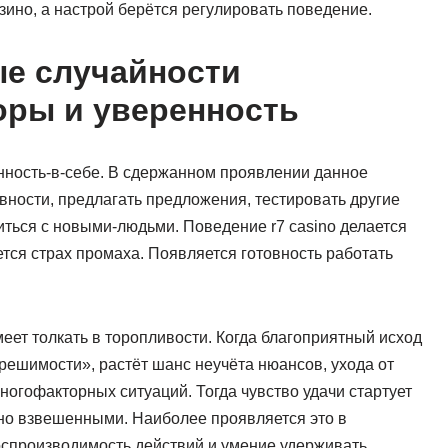
азино, а настрой берётся регулировать поведение.
ые случайности
оры и уверенность
нность-в-себе. В сдержанном проявлении данное
ивности, предлагать предложения, тестировать другие
иться с новыми-людьми. Поведение r7 casino делается
тся страх промаха. Появляется готовность работать
еет толкать в торопливости. Когда благоприятный исход
решимости», растёт шанс неучёта нюансов, ухода от
гофакторных ситуаций. Тогда чувство удачи стартует
тно взвешенными. Наиболее проявляется это в
оспроизводимость действий и умение удерживать