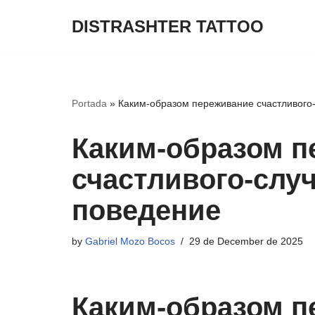
DISTRASHTER TATTOO
Skip
to
content
Portada
»
Каким-образом переживание счастливого
Каким-образом п
счастливого-слу
поведение
by
Gabriel Mozo Bocos
29 de December de 2025
Каким-образом п