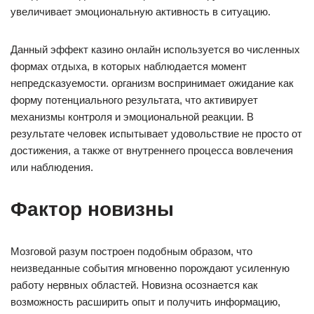
увеличивает эмоциональную активность в ситуацию.
Данный эффект казино онлайн используется во численных
формах отдыха, в которых наблюдается момент
непредсказуемости. организм воспринимает ожидание как
форму потенциального результата, что активирует
механизмы контроля и эмоциональной реакции. В
результате человек испытывает удовольствие не просто от
достижения, а также от внутреннего процесса вовлечения
или наблюдения.
Фактор новизны
Мозговой разум построен подобным образом, что
неизведанные события мгновенно порождают усиленную
работу нервных областей. Новизна осознается как
возможность расширить опыт и получить информацию,