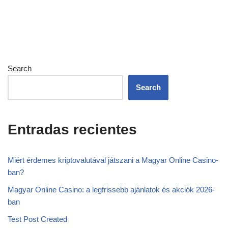
Search
Search
Entradas recientes
Miért érdemes kriptovalutával játszani a Magyar Online Casino-
ban?
Magyar Online Casino: a legfrissebb ajánlatok és akciók 2026-
ban
Test Post Created