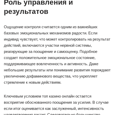
Роль управления и
результатов
Ощущение контроля считается одним из важнейших
базовых эмоциональных механизмов радости. Если
индивид чувствует, что может контролировать на результат
действий, включаются участки нервной системы,
реагирующие за поощрение и самооценку. Подобное
создает положительное эмоциональное состояние,
поддерживающее вовлеченность и активность. Даже
небольшие результаты или понимание развития порождают
увеличению дофаминового вещества, что укрепляет
стремление к новым действиям.
Ключевым условием топ казино онлайн остается
восприятие обоснованного поощрения за усилия. В случае
если итог оценивается как заслуженный, интенсивность
удовлетворения растет. Следовательно большинство