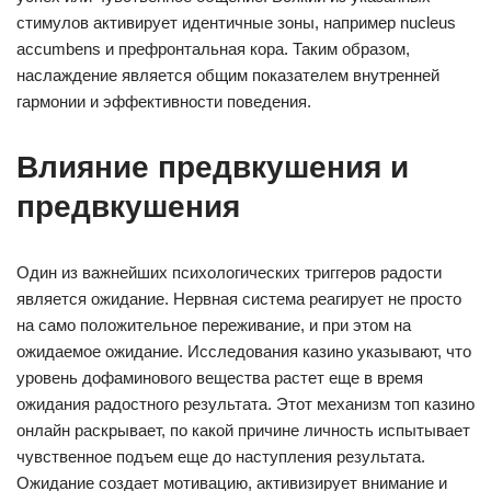
стимулов активирует идентичные зоны, например nucleus
accumbens и префронтальная кора. Таким образом,
наслаждение является общим показателем внутренней
гармонии и эффективности поведения.
Влияние предвкушения и
предвкушения
Один из важнейших психологических триггеров радости
является ожидание. Нервная система реагирует не просто
на само положительное переживание, и при этом на
ожидаемое ожидание. Исследования казино указывают, что
уровень дофаминового вещества растет еще в время
ожидания радостного результата. Этот механизм топ казино
онлайн раскрывает, по какой причине личность испытывает
чувственное подъем еще до наступления результата.
Ожидание создает мотивацию, активизирует внимание и