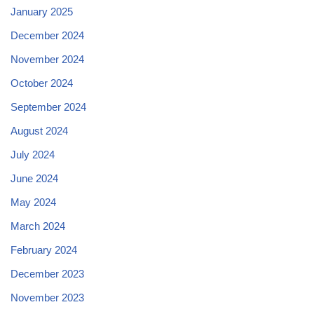
January 2025
December 2024
November 2024
October 2024
September 2024
August 2024
July 2024
June 2024
May 2024
March 2024
February 2024
December 2023
November 2023