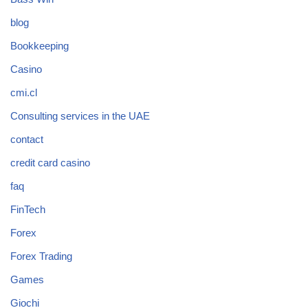
blog
Bookkeeping
Casino
cmi.cl
Consulting services in the UAE
contact
credit card casino
faq
FinTech
Forex
Forex Trading
Games
Giochi