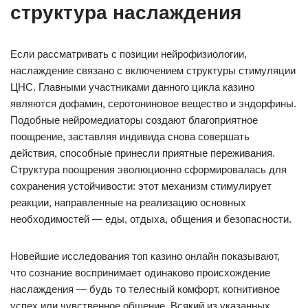
структура наслаждения
Если рассматривать с позиции нейрофизиологии,
наслаждение связано с включением структуры стимуляции
ЦНС. Главными участниками данного цикла казино
являются дофамин, серотониновое вещество и эндорфины.
Подобные нейромедиаторы создают благоприятное
поощрение, заставляя индивида снова совершать
действия, способные принесли приятные переживания.
Структура поощрения эволюционно сформировалась для
сохранения устойчивости: этот механизм стимулирует
реакции, направленные на реализацию основных
необходимостей — еды, отдыха, общения и безопасности.
Новейшие исследования топ казино онлайн показывают,
что сознание воспринимает одинаково происхождение
наслаждения — будь то телесный комфорт, когнитивное
успех или чувственное общение. Всякий из указанных