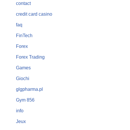
contact
credit card casino
faq
FinTech
Forex
Forex Trading
Games
Giochi
glgpharma.pl
Gym 856
info
Jeux