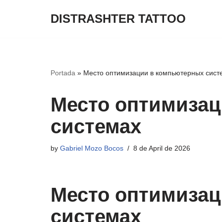
DISTRASHTER TATTOO
Skip
to
content
Portada
»
Место оптимизации в компьютерных сист
Место оптимиза
системах
by
Gabriel Mozo Bocos
8 de April de 2026
Место оптимиза
системах