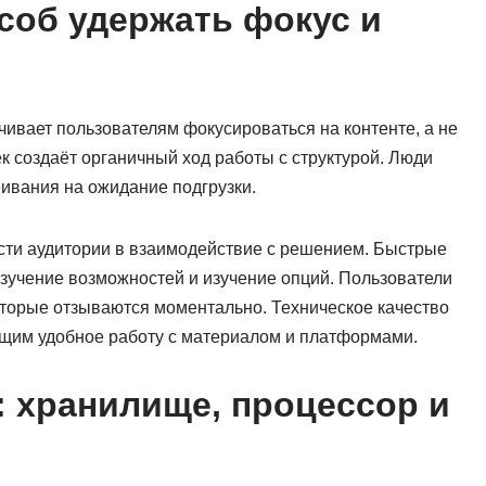
соб удержать фокус и
ивает пользователям фокусироваться на контенте, а не
к создаёт органичный ход работы с структурой. Люди
ивания на ожидание подгрузки.
ости аудитории в взаимодействие с решением. Быстрые
учение возможностей и изучение опций. Пользователи
оторые отзываются моментально. Техническое качество
щим удобное работу с материалом и платформами.
 хранилище, процессор и