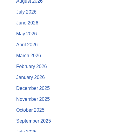
August 2026
July 2026
June 2026
May 2026
April 2026
March 2026
February 2026
January 2026
December 2025
November 2025
October 2025
September 2025
July 2025