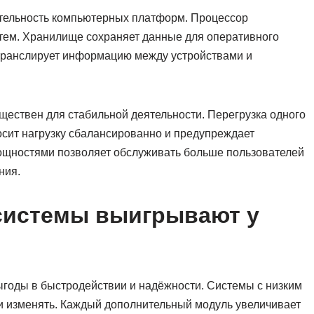
тельность компьютерных платформ. Процессор
стем. Хранилище сохраняет данные для оперативного
транслирует информацию между устройствами и
ествен для стабильной деятельности. Перегрузка одного
осит нагрузку сбалансированно и предупреждает
ощностями позволяет обслуживать больше пользователей
ния.
системы выигрывают у
ыгоды в быстродействии и надёжности. Системы с низким
и изменять. Каждый дополнительный модуль увеличивает