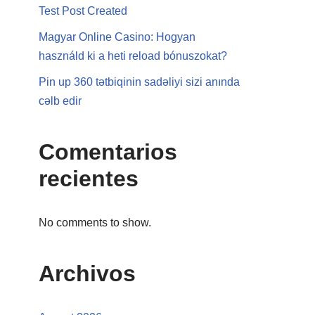
Test Post Created
Magyar Online Casino: Hogyan
használd ki a heti reload bónuszokat?
Pin up 360 tətbiqinin sadəliyi sizi anında
cəlb edir
Comentarios
recientes
No comments to show.
Archivos