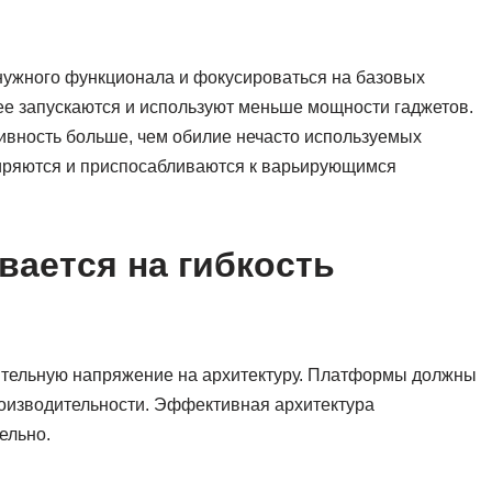
енужного функционала и фокусироваться на базовых
ее запускаются и используют меньше мощности гаджетов.
ивность больше, чем обилие нечасто используемых
ряются и приспосабливаются к варьирующимся
вается на гибкость
ительную напряжение на архитектуру. Платформы должны
роизводительности. Эффективная архитектура
ельно.