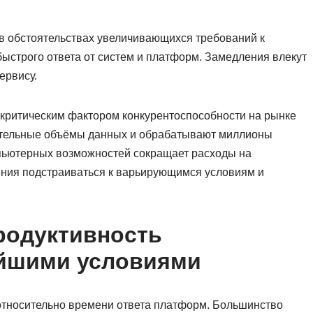
 обстоятельствах увеличивающихся требований к
быстрого ответа от систем и платформ. Замедления влекут
ервису.
критическим фактором конкурентоспособности на рынке
ительные объёмы данных и обрабатывают миллионы
пьютерных возможностей сокращает расходы на
ения подстраиваться к варьирующимся условиям и
родуктивность
йшими условиями
тносительно времени ответа платформ. Большинство