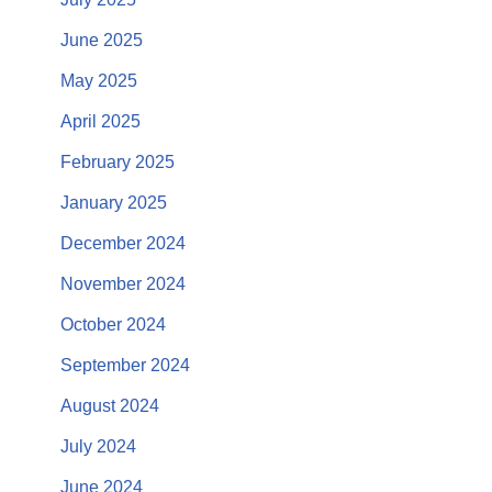
June 2025
May 2025
April 2025
February 2025
January 2025
December 2024
November 2024
October 2024
September 2024
August 2024
July 2024
June 2024