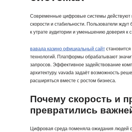
Современные цифровые системы действуют в
скорости и стабильности. Пользователи ждут 
к утрате аудитории и уменьшению доверия к с
вавада казино официальный сайт
становится 
технологий. Платформы обрабатывают знач
запросов. Эффективное задействование ком
архитектуру. vavada задаёт возможность реш
расширяться вместе с ростом бизнеса.
Почему скорость и п
превратились важне
Цифровая среда поменяла ожидания людей о