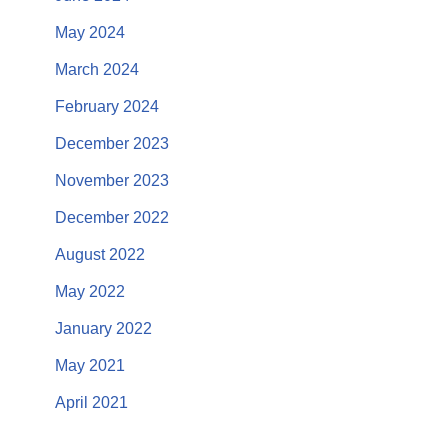
May 2024
March 2024
February 2024
December 2023
November 2023
December 2022
August 2022
May 2022
January 2022
May 2021
April 2021