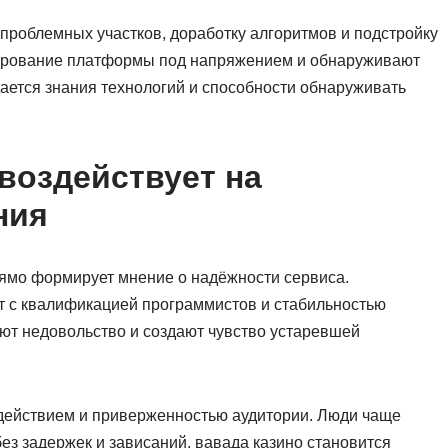
роблемных участков, доработку алгоритмов и подстройку
ирование платформы под напряжением и обнаруживают
дается знания технологий и способности обнаруживать
воздействует на
ния
ямо формирует мнение о надёжности сервиса.
 с квалификацией программистов и стабильностью
т недовольство и создают чувство устаревшей
действием и приверженностью аудитории. Люди чаще
ез задержек и зависаний. вавада казино становится