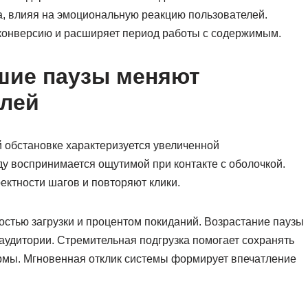
, влияя на эмоциональную реакцию пользователей.
конверсию и расширяет период работы с содержимым.
шие паузы меняют
елей
обстановке характеризуется увеличенной
ду воспринимается ощутимой при контакте с оболочкой.
ектности шагов и повторяют клики.
стью загрузки и процентом покиданий. Возрастание паузы
аудитории. Стремительная подгрузка помогает сохранять
рмы. Мгновенная отклик системы формирует впечатление