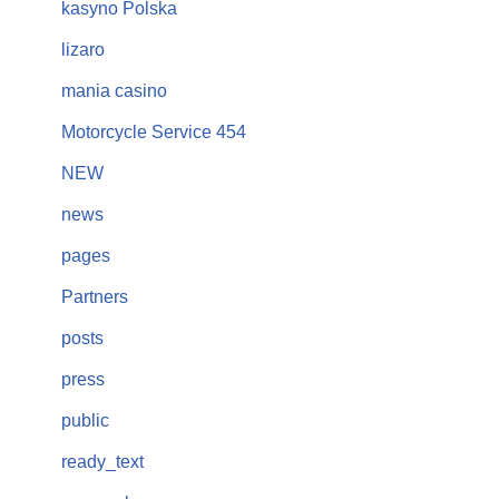
kasyno Polska
lizaro
mania casino
Motorcycle Service 454
NEW
news
pages
Partners
posts
press
public
ready_text