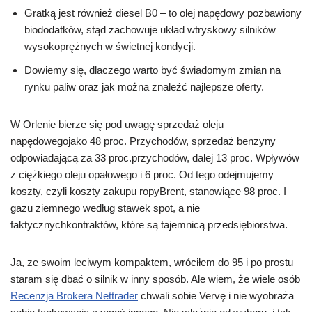
Gratką jest również diesel B0 – to olej napędowy pozbawiony
biododatków, stąd zachowuje układ wtryskowy silników
wysokoprężnych w świetnej kondycji.
Dowiemy się, dlaczego warto być świadomym zmian na
rynku paliw oraz jak można znaleźć najlepsze oferty.
W Orlenie bierze się pod uwagę sprzedaż oleju
napędowegojako 48 proc. Przychodów, sprzedaż benzyny
odpowiadającą za 33 proc.przychodów, dalej 13 proc. Wpływów
z ciężkiego oleju opałowego i 6 proc. Od tego odejmujemy
koszty, czyli koszty zakupu ropyBrent, stanowiące 98 proc. I
gazu ziemnego według stawek spot, a nie
faktycznychkontraktów, które są tajemnicą przedsiębiorstwa.
Ja, ze swoim leciwym kompaktem, wróciłem do 95 i po prostu
staram się dbać o silnik w inny sposób. Ale wiem, że wiele osób
Recenzja Brokera Nettrader
chwali sobie Vervę i nie wyobraża