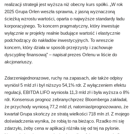
realizacji strategii jest wyższa niż obecny kurs spółki. „W rok
2025 Grupa Orlen weszła sprawna, z jasną wyznaczoną
ścieżką wzrostu wartości, oparta o najwyższe standardy ładu
korporacyjnego. To koncern pragmatyczny, który inwestuje
wyłącznie w projekty realnie budujące wartość i elastycznie
podchodzący do nakładów inwestycyjnych. To wreszcie
koncern, który działa w sposób przejrzysty i zachowuje
dyscyplinę finansową” – napisał prezes Orlenu w liście do
akcjonariuszy.
Zdarzeniajednorazowe, ruchy na zapasach, ale także odpisy
wyniósł 5 mld zł i był niższyo 54,1% rdr. Z wyłączeniem efektu
regulacji, EBITDA LIFO wyniosła 11,3 mld zł i była wyższa o 8%
rdr. Konsensus prognoz zebranychprzez Bloomberga zakładał,
że przychody wyniosą 77,2 mld zł, natomiastprognozowano, że
kwartał Grupa skończy ze stratą wielkości 718 mln zł. Z mojego
doświadczenia wynika, że robią to na bieżąco. Rzadko mi się
zdarzyło, żeby cena w aplikacji różniła się od tej na pylonie.