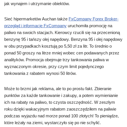
jak wynajem i utrzymanie obiektów.
Sieć hipermarketów Auchan także
FxCompany Forex Broker-
przegląd i informacje FxCompany
uruchomiła promocję na
paliwo na swoich stacjach. Kierowcy rzucili się na przecenioną
benzynę 95 i tańszy olej napędowy. Benzyna 95 i olej napędowy
w obu przypadkach kosztują po 5,50 zł za litr. To średnio o
ponad 50 groszy na litrze mniej wobec cen podawanych przez
analityków. Promocja obejmuje trzy tankowania paliwa w
wyznaczonym okresie, przy czym limit pojedynczego
tankowania z rabatem wynosi 50 litrów.
Może to brzmi jak reklama, ale to po prostu fakt. Zbieranie
punktów za każde tankowanie i zakupy, a potem wymienianie
ich na rabaty na paliwo, to czysta oszczędność. W zeszłym
roku dzięki wakacyjnym rabatom zaoszczędziłem na paliwie
podczas wyjazdu nad morze ponad 100 złotych! To pieniądze,
które leżały na ziemi, wystarczyło się po nie schylić.