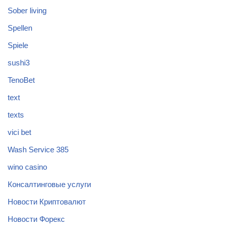
Sober living
Spellen
Spiele
sushi3
TenoBet
text
texts
vici bet
Wash Service 385
wino casino
Консалтинговые услуги
Новости Криптовалют
Новости Форекс