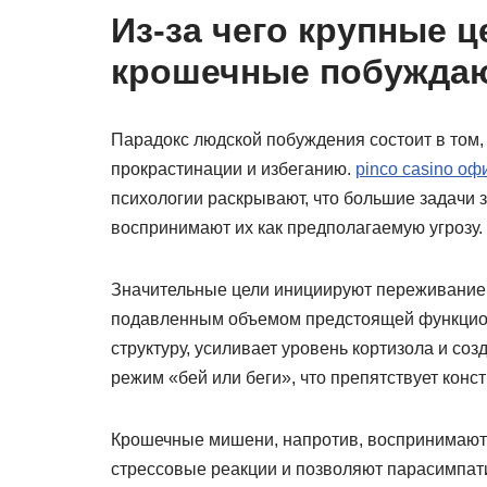
Из-за чего крупные ц
крошечные побужда
Парадокс людской побуждения состоит в том,
прокрастинации и избеганию.
pinco casino о
психологии раскрывают, что большие задачи 
воспринимают их как предполагаемую угрозу.
Значительные цели инициируют переживание o
подавленным объемом предстоящей функцион
структуру, усиливает уровень кортизола и со
режим «бей или беги», что препятствует кон
Крошечные мишени, напротив, воспринимаютс
стрессовые реакции и позволяют парасимпат