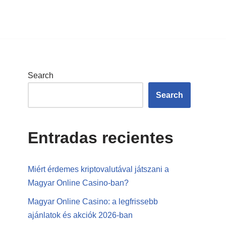
Search
Search
Entradas recientes
Miért érdemes kriptovalutával játszani a
Magyar Online Casino-ban?
Magyar Online Casino: a legfrissebb
ajánlatok és akciók 2026-ban