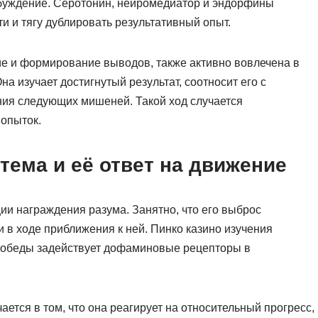
обуждение. Серотонин, нейромедиатор и эндорфины
и и тягу дублировать результативный опыт.
ие и формирование выводов, также активно вовлечена в
а изучает достигнутый результат, соотносит его с
ния следующих мишеней. Такой ход случается
попыток.
ема и её ответ на движение
ии награждения разума. Занятно, что его выброс
и в ходе приближения к ней. Пинко казино изучения
победы задействует дофаминовые рецепторы в
тся в том, что она реагирует на относительный прогресс,