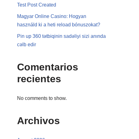
Test Post Created
Magyar Online Casino: Hogyan
használd ki a heti reload bónuszokat?
Pin up 360 tətbiqinin sadəliyi sizi anında
cəlb edir
Comentarios
recientes
No comments to show.
Archivos