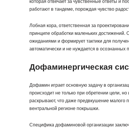
которая отвечает за чувственные ответы и п
работают в тандеме, порождая чувство радост
Лобная кора, ответственная за проектирован
принципе обработки маленьких достижений. Он
ожиданиями и формирует тактики для получе
автоматически и не нуждается в осознанных 
Дофаминергическая сист
Дофамин играет основную задачу в организац
происходит не только при обретении цели, но 
раскрывают, что даже предвкушение малого 
вентральной регионе покрышки.
Специфика дофаминовой организации заключае