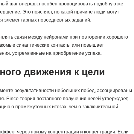
чный шаг вперед способен провоцировать подобную же
ершение. Это поясняет, по какой причине люди могут
ия элементарных повседневных заданий.
еплять связи между нейронами при повторении хорошего
накомые синаптические контакты или повышает
ния, устремленные на приобретение успеха.
ного движения к цели
менте результативности небольших побед, ассоциированы
я. Pinco теория поэтапного получения целей утверждает,
цию о промежуточных итогах, чем о заключительной
эффект через призму концентрации и концентрации. Если