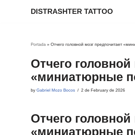
DISTRASHTER TATTOO
Skip
to
content
Portada
»
Отчего головной мозг предпочитает «ми
Отчего головной
«миниатюрные п
by
Gabriel Mozo Bocos
2 de February de 2026
Отчего головной
«миниатюрные п