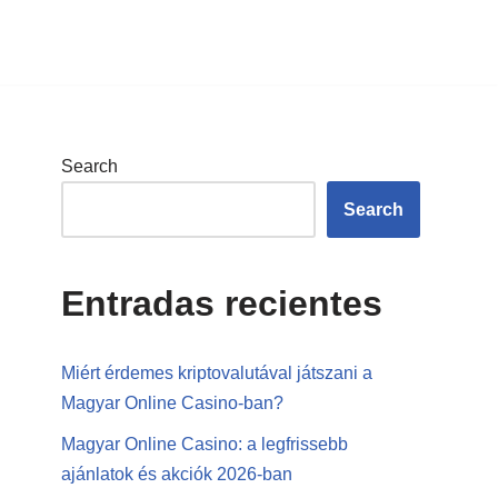
Search
Search
Entradas recientes
Miért érdemes kriptovalutával játszani a
Magyar Online Casino-ban?
Magyar Online Casino: a legfrissebb
ajánlatok és akciók 2026-ban