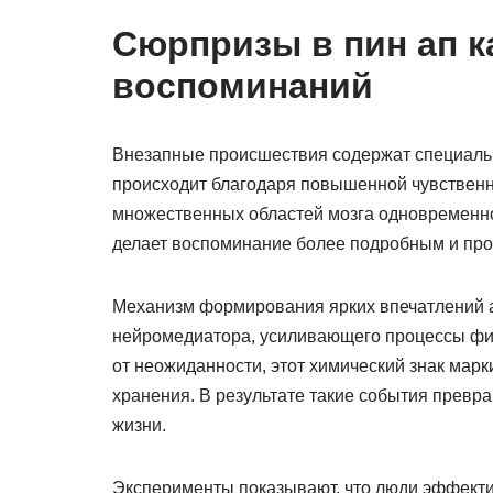
Сюрпризы в пин ап к
воспоминаний
Внезапные происшествия содержат специальн
происходит благодаря повышенной чувственн
множественных областей мозга одновременно
делает воспоминание более подробным и про
Механизм формирования ярких впечатлений а
нейромедиатора, усиливающего процессы фик
от неожиданности, этот химический знак мар
хранения. В результате такие события прев
жизни.
Эксперименты показывают, что люди эффекти