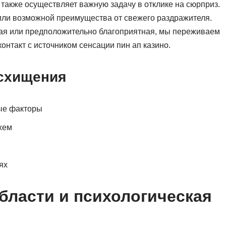
 также осуществляет важную задачу в отклике на сюрприз.
или возможной преимущества от свежего раздражителя.
ная или предположительно благоприятная, мы переживаем
онтакт с источником сенсации пин ап казино.
схищения
ые факторы
хем
ях
бласти и психологическая