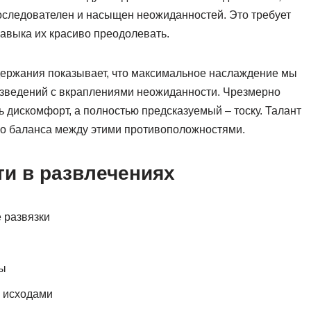
оследователен и насыщен неожиданностей. Это требует
навыка их красиво преодолевать.
держания показывает, что максимальное наслаждение мы
зведений с вкраплениями неожиданности. Чрезмерно
дискомфорт, а полностью предсказуемый – тоску. Талант
го баланса между этими противоположностями.
ти в развлечениях
 развязки
ты
 исходами