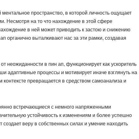
 ментальное пространство, в которой личность ощущает
и. Несмотря на то что нахождение в этой сфере
нахождение в ней может приводить к застою и снижению
ап органично выталкивают нас за эти рамки, создавая
от неожиданности в пин ап, функционирует как ускоритель
ши адаптивные процессы и мотивирует иначе взглянуть на
м контексте превращается в средством самоанализа и
тоянно встречающиеся с немного напряженными
чительную устойчивость к изменениям и более успешно
 создает веру в собственных силах и умение находить