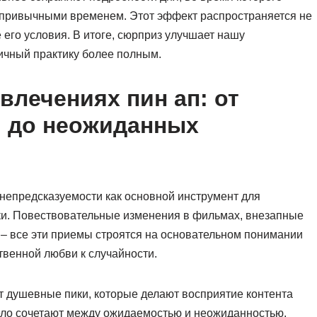
с привычными временем. Этот эффект распространяется не
 его условия. В итоге, сюрприз улучшает нашу
ичный практику более полным.
влечениях пин ап: от
 до неожиданных
непредсказуемости как основной инструмент для
ки. Повествовательные изменения в фильмах, внезапные
х – все эти приемы строятся на основательном понимании
венной любви к случайности.
т душевные пики, которые делают восприятие контента
ело сочетают между ожидаемостью и неожиданностью,