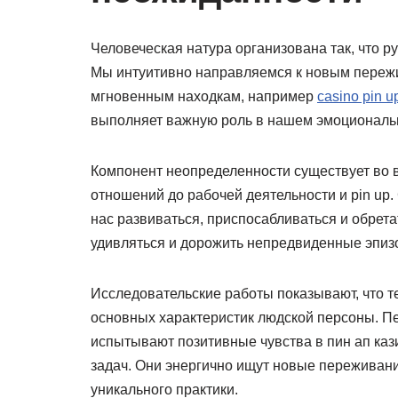
Человеческая натура организована так, что р
Мы интуитивно направляемся к новым переж
мгновенным находкам, например
casino pin u
выполняет важную роль в нашем эмоциональ
Компонент неопределенности существует во в
отношений до рабочей деятельности и pin up
нас развиваться, приспосабливаться и обрет
удивляться и дорожить непредвиденные эпиз
Исследовательские работы показывают, что т
основных характеристик людской персоны. П
испытывают позитивные чувства в пин ап ка
задач. Они энергично ищут новые переживан
уникального практики.