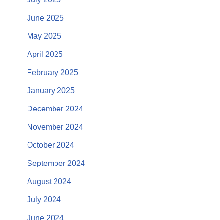
June 2025
May 2025
April 2025
February 2025
January 2025
December 2024
November 2024
October 2024
September 2024
August 2024
July 2024
June 2024