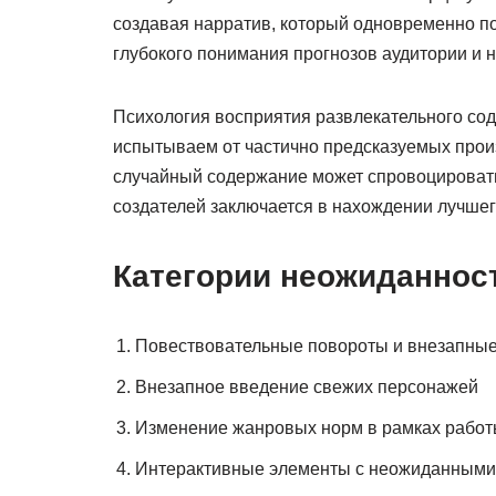
создавая нарратив, который одновременно п
глубокого понимания прогнозов аудитории и 
Психология восприятия развлекательного со
испытываем от частично предсказуемых прои
случайный содержание может спровоцировать 
создателей заключается в нахождении лучше
Категории неожиданнос
Повествовательные повороты и внезапные
Внезапное введение свежих персонажей
Изменение жанровых норм в рамках рабо
Интерактивные элементы с неожиданными