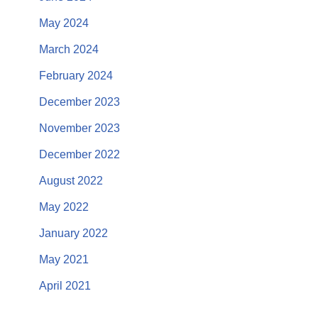
May 2024
March 2024
February 2024
December 2023
November 2023
December 2022
August 2022
May 2022
January 2022
May 2021
April 2021