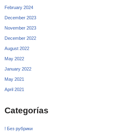
February 2024
December 2023
November 2023
December 2022
August 2022
May 2022
January 2022
May 2021
April 2021
Categorías
! Без рубрики