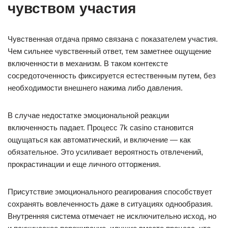
чувством участия
Чувственная отдача прямо связана с показателем участия.
Чем сильнее чувственный ответ, тем заметнее ощущение
включенности в механизм. В таком контексте
сосредоточенность фиксируется естественным путем, без
необходимости внешнего нажима либо давления.
В случае недостатке эмоциональной реакции
включенность падает. Процесс 7k casino становится
ощущаться как автоматический, и включение — как
обязательное. Это усиливает вероятность отвлечений,
прокрастинации и еще личного отторжения.
Присутствие эмоционального реагирования способствует
сохранять вовлеченность даже в ситуациях однообразия.
Внутренняя система отмечает не исключительно исход, но