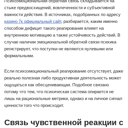
Психоэмоциональная обратная связь складывается на
стыке предвосхищений, вовлеченности и субъективной
важности действия. В источниках, подобранных по адресу
казино 7к официальный сайт
, разбирается, каким именно
способом дефицит такого реагирования влияет на
внутреннюю мотивацию а также устойчивость действий. В
случае наличии эмоциональной обратной связи психика
регистрирует, что поступки не являются нулевыми или
формальными.
Если психоэмоциональный реагирование отсутствует, даже
реально полезная либо продуктивная деятельность может
ощущаться как обесценивающая. Подобное связано
потому что тем, что психическая система опирается не
лишь на рациональные метрики, однако и на личное сигнал
ценности того что происходит.
Связь чувственной реакции с