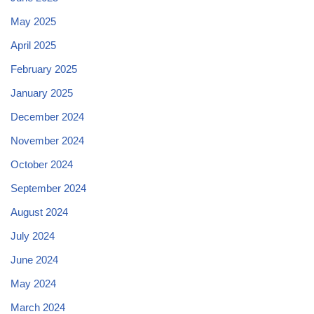
May 2025
April 2025
February 2025
January 2025
December 2024
November 2024
October 2024
September 2024
August 2024
July 2024
June 2024
May 2024
March 2024