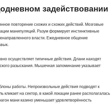
додневном задействовании
янное повторение схожих и схожих действий. Мозговые
зации манипуляций. Разум формирует инстинктивные
еленаправленного власти. Ежедневное общение
авык.
ивно осуществляет типичные действия. Длани находят
ского разыскания. Мышечная запоминание указывает
лоны работы. Непроизвольные действия подводят к
 кликает на сектор, в какой локации ранее располагалась
рагон мани казино уменьшает удовлетворённость