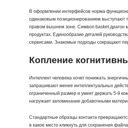
В оформлении интерфейсов норма функциони
одинаковым позиционированием выступают т
правом вышнем зоне. Символ basket драгон 
продуктах. Единообразие деталей руководст
сервисами. Знакомые подходы сокращают пер
Копление когнитивн
Интеллект человека хочет понижать энергич
запрашивают менее интеллектуальных действ
ограниченный размер и умеет держать 5-9 к
нагружает запоминание добавочными матери
Стандартные образцы контакта превращаются
в какое место кликнуть для сохранения файл