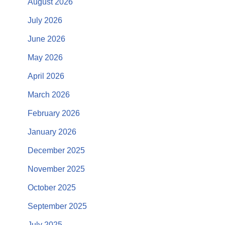
August 2026
July 2026
June 2026
May 2026
April 2026
March 2026
February 2026
January 2026
December 2025
November 2025
October 2025
September 2025
July 2025