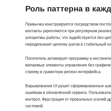
Роль паттерна в каж
Привычка конструируется посредством посто
контакты укрепляются при регулярном реали
алгоритмы работы, что задействуются без ц
переделывает цепочку шагов в стабильный н
Посетитель активирует программу и инстинкт
желаемые элементы управления без графиче
стрелку в грамотную регион интерфейса.
Варьирование UI рушит сформированные шаб
ошибкам в обновлённой сервисе. Пользователь
контрол. Фрустрация от провальных усилий д
системой.