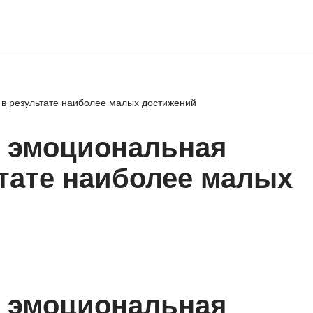
 в результате наиболее малых достижений
т эмоциональная
ьтате наиболее малых
т эмоциональная