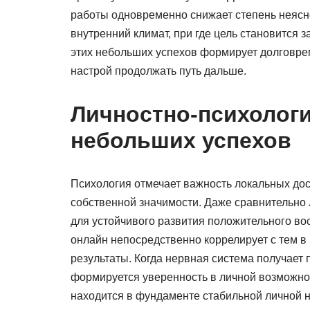
работы одновременно снижает степень неясн
внутренний климат, при где цель становится
этих небольших успехов формирует долговр
настрой продолжать путь дальше.
Личностно-психологи
небольших успехов
Психология отмечает важность локальных до
собственной значимости. Даже сравнительно 
для устойчивого развития положительного в
онлайн непосредственно коррелирует с тем в
результаты. Когда нервная система получает 
формируется уверенность в личной возможно
находится в фундаменте стабильной личной н