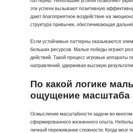
паттерны. Небольшие успехи позволяют укреп
эти успехи вызывают позитивную аффективную
дают благоприятное воздействие на эмоцион
структура привычек, обеспечивающая дальн
Если устойчивые паттерны оказываются элем
больших ресурсов. Малые победы играют рол
действий. Такой процесс игровые аппараты 
направлений, удерживая высокую результати
По какой логике мал
ощущение масштаба 
Осмысление масштабности задачи во многом 
сформированного жизненного опыта. Небольш
личный переживание сложности. Когда мозг 