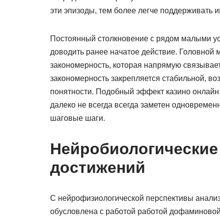
эти эпизоды, тем более легче поддерживать и
Постоянный столкновение с рядом малыми ус
доводить ранее начатое действие. Головной 
закономерность, которая напрямую связывает
закономерность закрепляется стабильной, во
понятности. Подобный эффект казино онлайн 
далеко не всегда всегда заметен одновремен
шаговые шаги.
Нейробиологические
достижений
С нейрофизиологической перспективы анализ
обусловлена с работой работой дофаминово