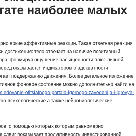
ьтате наиболее малых
рно яркие аффективные реакции. Такая ответная реакция
 достижения: тело отвечает на наличие позитивный
ора, формируя ощущение насыщенности плюс личной
перед оказывается индикатором о адекватности
гает поддержанию движения. Более детальное изложение
тивное фоновое состояние можно дополнительно найти на
sledovanie-ofitsialnogo-portala-igornogo-zavedenija-i-igrovyh-
тно-психологические а также нейробиологические
ов, с помощью которых которым равномерно
е сдвиг показывает продуктивность инвестированной