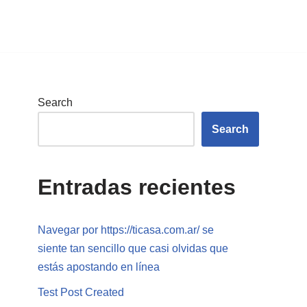
Search
Search
Entradas recientes
Navegar por https://ticasa.com.ar/ se
siente tan sencillo que casi olvidas que
estás apostando en línea
Test Post Created