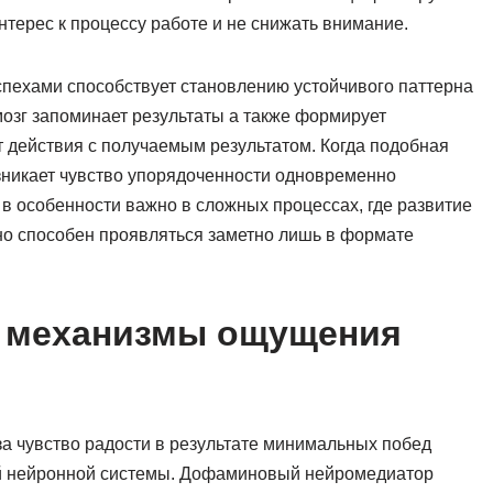
нтерес к процессу работе и не снижать внимание.
пехами способствует становлению устойчивого паттерна
мозг запоминает результаты а также формирует
 действия с получаемым результатом. Когда подобная
зникает чувство упорядоченности одновременно
в особенности важно в сложных процессах, где развитие
но способен проявляться заметно лишь в формате
 механизмы ощущения
а чувство радости в результате минимальных побед
й нейронной системы. Дофаминовый нейромедиатор