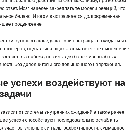
ить выбранные действия за счет механизму, при котором
 ответ. Мозг нацелен закреплять те модели реакций, что
альное баланс. Итогом выстраивается долговременная
ейшее продвижение.
ентом рутинного поведения, они прекращают нуждаться в
ь триггеров, подталкивающих автоматическое выполнение
позволяет высвобождать силы для более масштабных
вность без дополнительного повышенного напряжения.
ые успехи воздействуют на
задачи
зависит от системы внутренних ожиданий а также ранее
ие успехи способствуют последовательно ослаблять
получает регулярные сигналы эффективности, суммарное