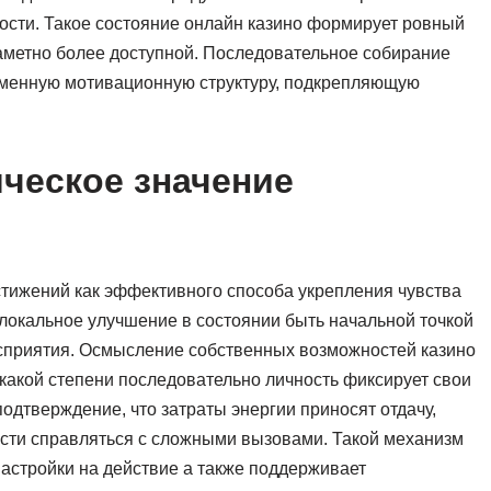
ости. Такое состояние онлайн казино формирует ровный
 заметно более доступной. Последовательное собирание
еменную мотивационную структуру, подкрепляющую
ческое значение
стижений как эффективного способа укрепления чувства
локальное улучшение в состоянии быть начальной точкой
осприятия. Осмысление собственных возможностей казино
 какой степени последовательно личность фиксирует свои
подтверждение, что затраты энергии приносят отдачу,
сти справляться с сложными вызовами. Такой механизм
астройки на действие а также поддерживает