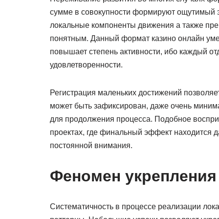
сумме в совокупности формируют ощутимый 
локальные компоненты движения а также пр
понятным. Данный формат казино онлайн уме
повышает степень активности, ибо каждый от
удовлетворенности.
Регистрация маленьких достижений позволяет
может быть зафиксирован, даже очень миним
для продолжения процесса. Подобное воспри
проектах, где финальный эффект находится д
постоянной внимания.
Феномен укрепления
Систематичность в процессе реализации ло