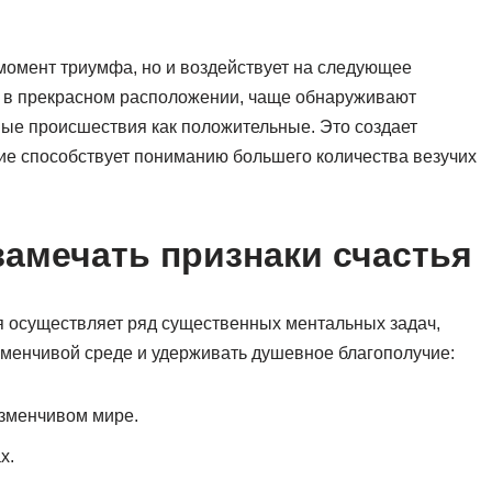
момент триумфа, но и воздействует на следующее
 в прекрасном расположении, чаще обнаруживают
ные происшествия как положительные. Это создает
ие способствует пониманию большего количества везучих
амечать признаки счастья
я осуществляет ряд существенных ментальных задач,
зменчивой среде и удерживать душевное благополучие:
изменчивом мире.
х.