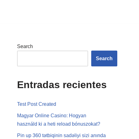
Search
Search
Entradas recientes
Test Post Created
Magyar Online Casino: Hogyan
használd ki a heti reload bónuszokat?
Pin up 360 tətbiqinin sadəliyi sizi anında