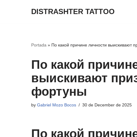
DISTRASHTER TATTOO
Skip
to
content
Portada
»
По какой причине личности выискивают п
По какой причин
выискивают приз
фортуны
by
Gabriel Mozo Bocos
30 de December de 2025
По какой причин