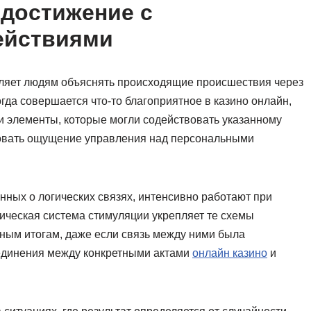
 достижение с
ействиями
ляет людям объяснять происходящие происшествия через
гда совершается что-то благоприятное в казино онлайн,
и элементы, которые могли содействовать указанному
ровать ощущение управления над персональными
нных о логических связях, интенсивно работают при
ическая система стимуляции укрепляет те схемы
ным итогам, даже если связь между ними была
единения между конкретными актами
онлайн казино
и