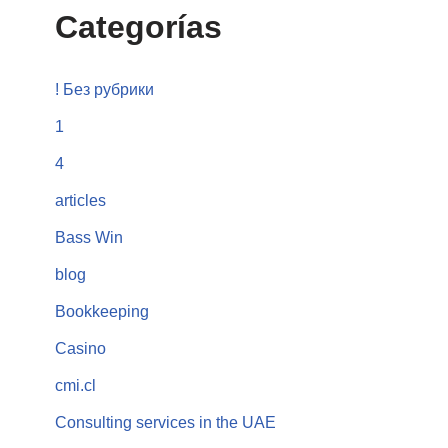
Categorías
! Без рубрики
1
4
articles
Bass Win
blog
Bookkeeping
Casino
cmi.cl
Consulting services in the UAE