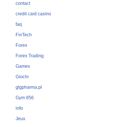
contact
credit card casino
faq
FinTech
Forex
Forex Trading
Games
Giochi
glgpharma.pl
Gym 856
info
Jeux