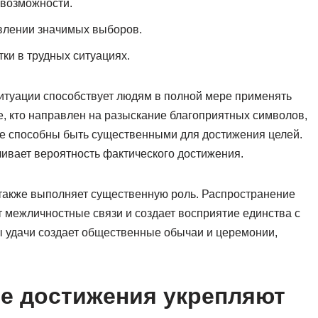
 возможности.
влении значимых выборов.
ки в трудных ситуациях.
туации способствует людям в полной мере применять
, кто направлен на разыскание благоприятных символов,
ые способны быть существенными для достижения целей.
ивает вероятность фактического достижения.
также выполняет существенную роль. Распространение
 межличностные связи и создает восприятие единства с
 удачи создает общественные обычаи и церемонии,
е достижения укрепляют