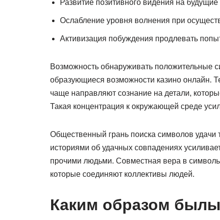
Развитие позитивного видения на будущие
Ослабление уровня волнения при осущест
Активизация побуждения продлевать попыт
Возможность обнаруживать положительные си
образующиеся возможности казино онлайн. Те
чаще направляют сознание на детали, котор
Такая концентрация к окружающей среде усил
Общественный грань поиска символов удачи 
историями об удачных совпадениях усиливает
прочими людьми. Совместная вера в символы
которые соединяют коллективы людей.
Каким образом былы