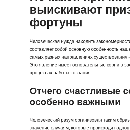
выискивают приз
фортуны
Человеческая нужда находить закономерност
составляет собой основную особенность наш
самых разных направлениях существования 
Это явление имеет основательные корни в 
процессах работы сознания.
Отчего счастливые 
особенно важными
Человеческий разум организован таким обра
значение случаям, которые происходят однов