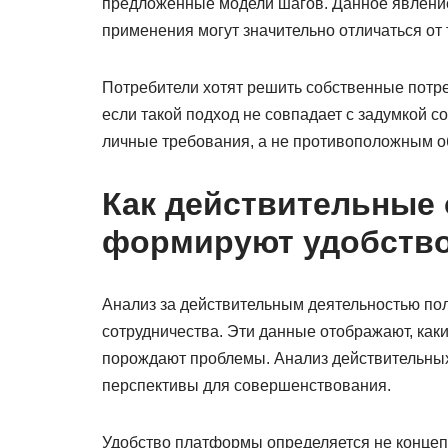
предложенные модели шагов. Данное явление 
применения могут значительно отличаться от 
Потребители хотят решить собственные потр
если такой подход не совпадает с задумкой 
личные требования, а не противоположным о
Как действительные
формируют удобств
Анализ за действительным деятельностью по
сотрудничества. Эти данные отображают, как
порождают проблемы. Анализ действительных
перспективы для совершенствования.
Удобство платформы определяется не конце