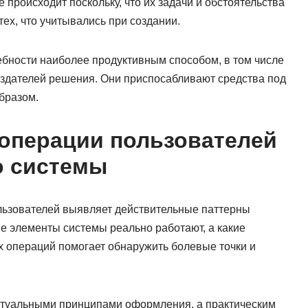
происходит поскольку, что их задачи и обстоятельства
тех, что учитывались при создании.
ебности наиболее продуктивным способом, в том числе
создателей решения. Они приспосабливают средства под
бразом.
 операции пользователей
о системы
льзователей выявляет действительные паттерны
ие элементы системы реально работают, а какие
 операций помогает обнаружить болевые точки и
птуальными принципами оформления, а практическим