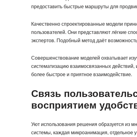
предоставить быстрые маршруты для продви
Качественно спроектированные модели прин
пользователей. Они представляют лёгкие сп
экспертов. Подобный метод даёт возможность
Совершенствование моделей охватывает изуч
систематизацию взаимосвязанных действий, 
более быстрое и приятное взаимодействие.
Связь пользовательс
восприятием удобст
Уют использования решения образуется из м
системы, каждая микроанимация, отдельное 