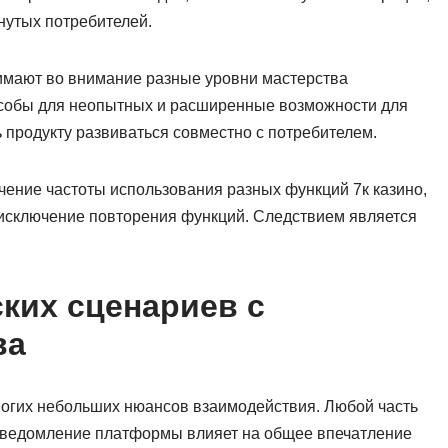
нутых потребителей.
имают во внимание разные уровни мастерства
особы для неопытных и расширенные возможности для
 продукту развиваться совместно с потребителем.
ение частоты использования разных функций 7к казино,
исключение повторения функций. Следствием является
ких сценариев с
ва
ногих небольших нюансов взаимодействия. Любой часть
уведомление платформы влияет на общее впечатление