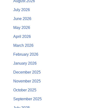
August 2026
July 2026
June 2026
May 2026
April 2026
March 2026
February 2026
January 2026
December 2025
November 2025
October 2025
September 2025
July 2025