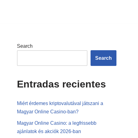
Search
Search
Entradas recientes
Miért érdemes kriptovalutával játszani a
Magyar Online Casino-ban?
Magyar Online Casino: a legfrissebb
ajánlatok és akciók 2026-ban