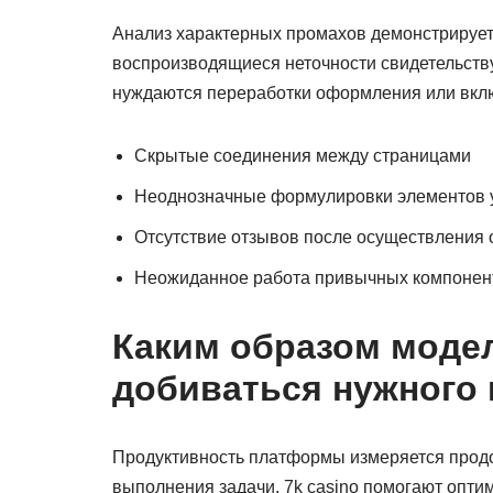
Анализ характерных промахов демонстрирует
воспроизводящиеся неточности свидетельств
нуждаются переработки оформления или вкл
Скрытые соединения между страницами
Неоднозначные формулировки элементов 
Отсутствие отзывов после осуществления
Неожиданное работа привычных компонен
Каким образом моде
добиваться нужного 
Продуктивность платформы измеряется продо
выполнения задачи. 7k casino помогают опти