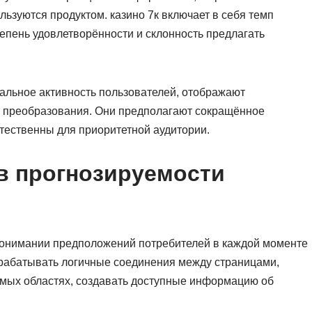
ьзуются продуктом. казино 7к включает в себя темп
тепень удовлетворённости и склонность предлагать
альное активность пользователей, отображают
 и преобразования. Они предполагают сокращённое
стественны для приоритетной аудитории.
в прогнозируемости
понимании предположений потребителей в каждой моменте
рабатывать логичные соединения между страницами,
мых областях, создавать доступные информацию об