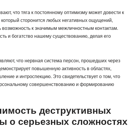
ют, что тяга к постоянному оптимизму может довести к
, который сторонится любых негативных ощущений,
ть возможность к значимым межличностным контактам.
сть и богатство нашему существованию, делая его
вляют, что нервная система персон, прошедших через
емонстрирует повышенную активность в областях,
ление и интроспекцию. Это свидетельствует о том, что
персональному совершенствованию и формированию
чимость деструктивных
ы о серьезных сложностях