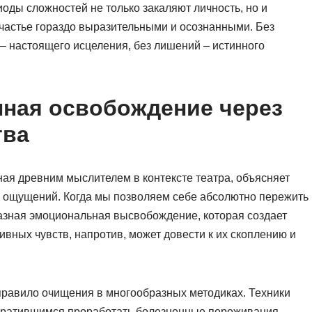
оды сложностей не только закаляют личность, но и
частье гораздо выразительными и осознанными. Без
– настоящего исцеления, без лишений – истинного
нная освобождение через
тва
ая древним мыслителем в контексте театра, объясняет
 ощущений. Когда мы позволяем себе абсолютно пережить
бразная эмоциональная высвобождение, которая создает
вных чувств, напротив, может довести к их скоплению и
правило очищения в многообразных методиках. Техники
ратившимся проработать болезненные переживания,