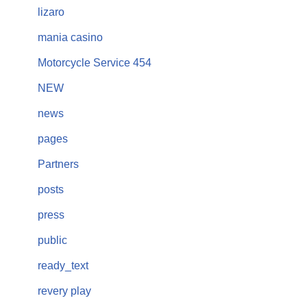
lizaro
mania casino
Motorcycle Service 454
NEW
news
pages
Partners
posts
press
public
ready_text
revery play