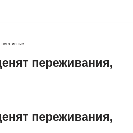
 негативные
ценят переживания,
ценят переживания,