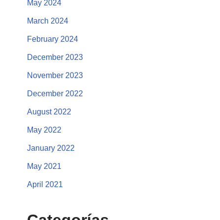
May 2024
March 2024
February 2024
December 2023
November 2023
December 2022
August 2022
May 2022
January 2022
May 2021
April 2021