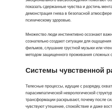
показать сдержанные чувства и достичь мента
демонстрация гнева в безопасной атмосфере 
психическому здоровью.
Множество люди инстинктивно осознают важн
сознательно создают ситуации для ощущени
фильмов, слушание грустной музыки или чтен
методом защищенного проживания сложных о
Системы чувственной р
Телесные процессы, идущие с разрядку, охва
парасимпатической неврологической структ
трансформации раскрывают, почему после си
чувствуют утешение, спокойствие и даже вост