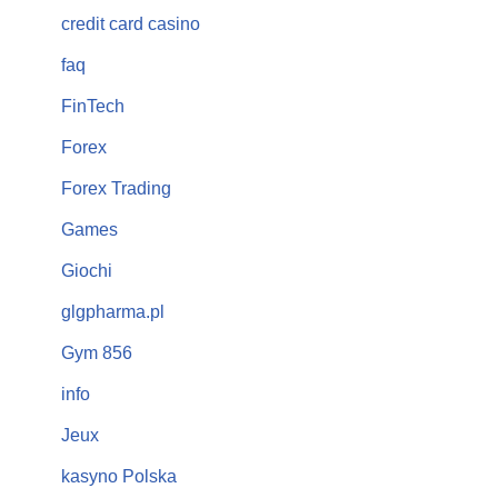
credit card casino
faq
FinTech
Forex
Forex Trading
Games
Giochi
glgpharma.pl
Gym 856
info
Jeux
kasyno Polska