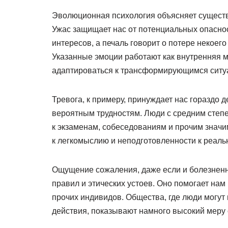
Эволюционная психология объясняет сущест
Ужас защищает нас от потенциальных опаснос
интересов, а печаль говорит о потере некоег
Указанные эмоции работают как внутренняя 
адаптироваться к трансформирующимся ситу
Тревога, к примеру, принуждает нас гораздо 
вероятным трудностям. Люди с средним степ
к экзаменам, собеседованиям и прочим значи
к легкомыслию и неподготовленности к реал
Ощущение сожаления, даже если и болезненн
правил и этических устоев. Оно помогает нам
прочих индивидов. Общества, где люди могут
действия, показывают намного высокий меру 