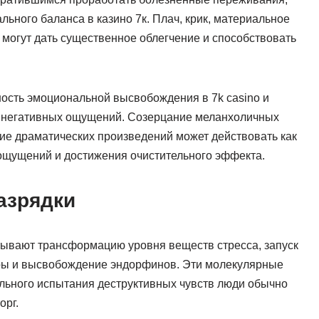
льного баланса в казино 7к. Плач, крик, материальное
могут дать существенное облегчение и способствовать
ость эмоциональной высвобождения в 7k casino и
я негативных ощущений. Созерцание меланхоличных
ие драматических произведений может действовать как
щущений и достижения очистительного эффекта.
азрядки
тывают трансформацию уровня веществ стресса, запуск
уры и высвобождение эндорфинов. Эти молекулярные
льного испытания деструктивных чувств люди обычно
орг.