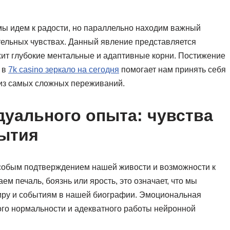
мы идем к радости, но параллельно находим важный
ательных чувствах. Данный явление представляется
жит глубокие ментальные и адаптивные корни. Постижение
 в
7k casino зеркало на сегодня
помогает нам принять себя
е из самых сложных переживаний.
уального опыта: чувства
бытия
обым подтверждением нашей живости и возможности к
 печаль, боязнь или ярость, это означает, что мы
ру и событиям в нашей биографии. Эмоциональная
ого нормальности и адекватного работы нейронной