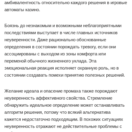
амбивалентность относительно каждого решения в игровые
автоматы казино.
Боязнь до незнакомым и возможными неблагоприятными
последствиями выступает в числе главных источников
неуверенности. Даже рационально обоснованные
определения в состоянии порождать тревогу, если они
ассоциированы с выходом из зоны комфорта или
переменой обычного жизненного уклада. Эта
эмоциональная реакция исполняет охранную роль, но в
состоянии создавать помехи принятию полезных решений.
Желание идеала и опасение промаха также порождают
неуверенность аффективного свойства. Стремление
обнаружить идеальное определение может останавливать
алгоритм решения, потому что всякий альтернатива
кажется недостаточно подходящим. В похожих ситуациях
неуверенность отражают не действительные проблемы с