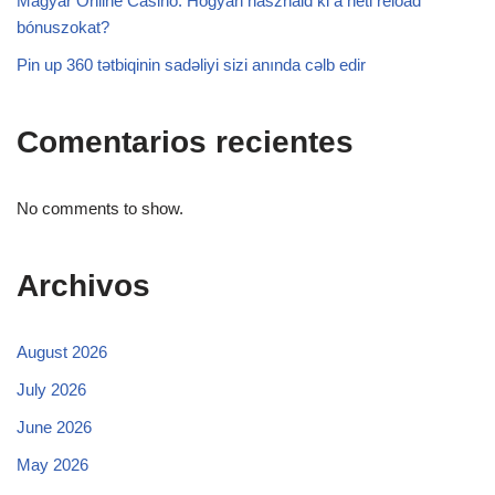
Magyar Online Casino: Hogyan használd ki a heti reload
bónuszokat?
Pin up 360 tətbiqinin sadəliyi sizi anında cəlb edir
Comentarios recientes
No comments to show.
Archivos
August 2026
July 2026
June 2026
May 2026