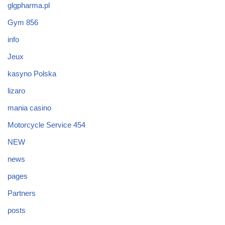
glgpharma.pl
Gym 856
info
Jeux
kasyno Polska
lizaro
mania casino
Motorcycle Service 454
NEW
news
pages
Partners
posts