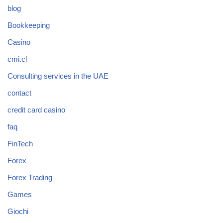
blog
Bookkeeping
Casino
cmi.cl
Consulting services in the UAE
contact
credit card casino
faq
FinTech
Forex
Forex Trading
Games
Giochi