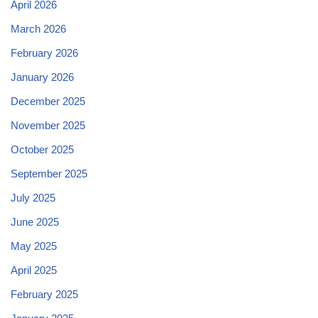
April 2026
March 2026
February 2026
January 2026
December 2025
November 2025
October 2025
September 2025
July 2025
June 2025
May 2025
April 2025
February 2025