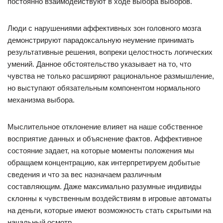
постоянно взаимодействуют в ходе выбора выборов.
Люди с нарушениями аффективных зон головного мозга
демонстрируют парадоксальную неумение принимать
результативные решения, вопреки целостность логических
умений. Данное обстоятельство указывает на то, что
чувства не только расширяют рациональное размышление,
но выступают обязательным компонентом нормального
механизма выбора.
Мыслительное отклонение влияет на наше собственное
восприятие данных и объяснение фактов. Аффективное
состояние задает, на которые моменты положения мы
обращаем концентрацию, как интерпретируем добытые
сведения и что за вес назначаем различным
составляющим. Даже максимально разумные индивиды
склонны к чувственным воздействиям в игровые автоматы
на деньги, которые имеют возможность стать скрытыми на
начальный осмотр.