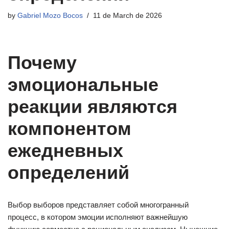
by
Gabriel Mozo Bocos
11 de March de 2026
Почему
эмоциональные
реакции являются
компонентом
ежедневных
определений
Выбор выборов представляет собой многогранный
процесс, в котором эмоции исполняют важнейшую