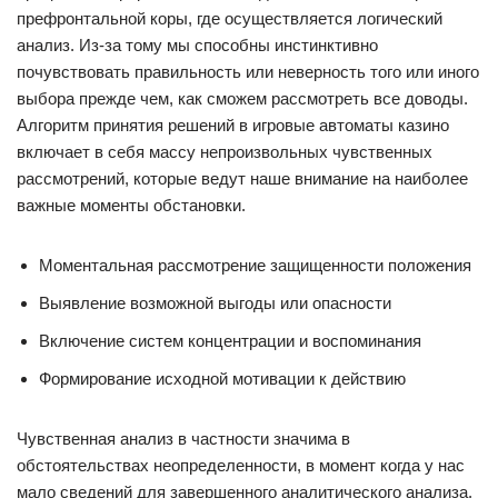
префронтальной коры, где осуществляется логический
анализ. Из-за тому мы способны инстинктивно
почувствовать правильность или неверность того или иного
выбора прежде чем, как сможем рассмотреть все доводы.
Алгоритм принятия решений в игровые автоматы казино
включает в себя массу непроизвольных чувственных
рассмотрений, которые ведут наше внимание на наиболее
важные моменты обстановки.
Моментальная рассмотрение защищенности положения
Выявление возможной выгоды или опасности
Включение систем концентрации и воспоминания
Формирование исходной мотивации к действию
Чувственная анализ в частности значима в
обстоятельствах неопределенности, в момент когда у нас
мало сведений для завершенного аналитического анализа.