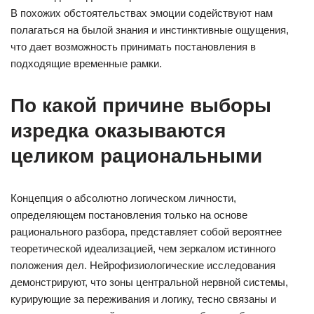
В похожих обстоятельствах эмоции содействуют нам
полагаться на былой знания и инстинктивные ощущения,
что дает возможность принимать постановления в
подходящие временные рамки.
По какой причине выборы
изредка оказываются
целиком рациональными
Концепция о абсолютно логическом личности,
определяющем постановления только на основе
рационального разбора, представляет собой вероятнее
теоретической идеализацией, чем зеркалом истинного
положения дел. Нейрофизиологические исследования
демонстрируют, что зоны центральной нервной системы,
курирующие за переживания и логику, тесно связаны и