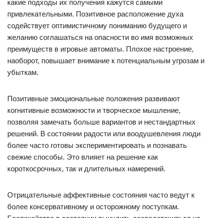
какие подходы их получения кажутся самыми
привлекательными. Позитивное расположение духа
содействует оптимистичному пониманию будущего и
желанию соглашаться на опасности во имя возможных
преимуществ в игровые автоматы. Плохое настроение,
наоборот, повышает внимание к потенциальным угрозам и
убыткам.
Позитивные эмоциональные положения развивают
когнитивные возможности и творческое мышление,
позволяя замечать больше вариантов и нестандартных
решений. В состоянии радости или воодушевления люди
более часто готовы экспериментировать и познавать
свежие способы. Это влияет на решение как
короткосрочных, так и длительных намерений.
Отрицательные аффективные состояния часто ведут к
более консервативному и осторожному поступкам.