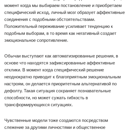
момент когда мы выбираем постановление и приобретаем
специфический исход, личный мозг образует аффективные
соединения с подобными обстоятельствами.
Положительный переживание усиливает тенденцию к
подобным выборам, в то время как негативный создает
эмоциональное сопротивление.
Обычаи выступают как автоматизированные решения, в
основе что находятся зафиксированные аффективные
отклики. В момент когда специфический решение
неоднократно приводит к благоприятным эмоциональным
настроям, он делается приоритетным альтернативой по
дефолту. Такая ситуация сохраняет познавательные
способности, но может сужать гибкость в
трансформирующихся ситуациях.
Чувственные модели тоже создаются посредством
слежение за другими личностями и общественное