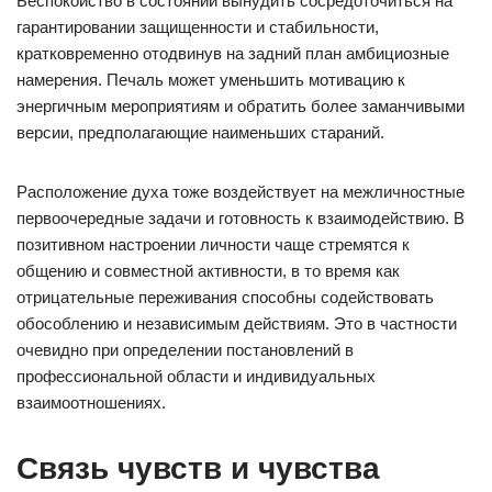
Беспокойство в состоянии вынудить сосредоточиться на
гарантировании защищенности и стабильности,
кратковременно отодвинув на задний план амбициозные
намерения. Печаль может уменьшить мотивацию к
энергичным мероприятиям и обратить более заманчивыми
версии, предполагающие наименьших стараний.
Расположение духа тоже воздействует на межличностные
первоочередные задачи и готовность к взаимодействию. В
позитивном настроении личности чаще стремятся к
общению и совместной активности, в то время как
отрицательные переживания способны содействовать
обособлению и независимым действиям. Это в частности
очевидно при определении постановлений в
профессиональной области и индивидуальных
взаимоотношениях.
Связь чувств и чувства