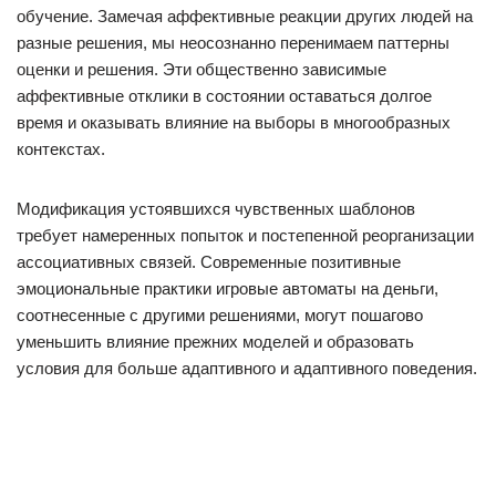
обучение. Замечая аффективные реакции других людей на
разные решения, мы неосознанно перенимаем паттерны
оценки и решения. Эти общественно зависимые
аффективные отклики в состоянии оставаться долгое
время и оказывать влияние на выборы в многообразных
контекстах.
Модификация устоявшихся чувственных шаблонов
требует намеренных попыток и постепенной реорганизации
ассоциативных связей. Современные позитивные
эмоциональные практики игровые автоматы на деньги,
соотнесенные с другими решениями, могут пошагово
уменьшить влияние прежних моделей и образовать
условия для больше адаптивного и адаптивного поведения.