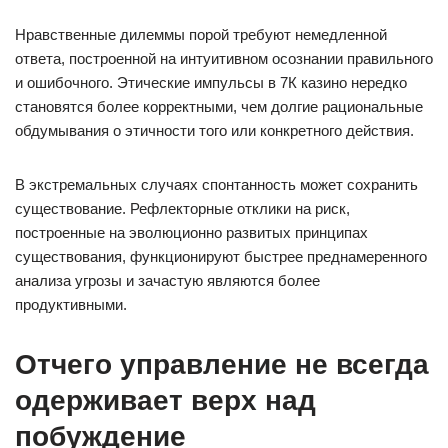
Нравственные дилеммы порой требуют немедленной
ответа, построенной на интуитивном осознании правильного
и ошибочного. Этические импульсы в 7К казино нередко
становятся более корректными, чем долгие рациональные
обдумывания о этичности того или конкретного действия.
В экстремальных случаях спонтанность может сохранить
существование. Рефлекторные отклики на риск,
построенные на эволюционно развитых принципах
существования, функционируют быстрее преднамеренного
анализа угрозы и зачастую являются более
продуктивными.
Отчего управление не всегда
одерживает верх над
побуждение