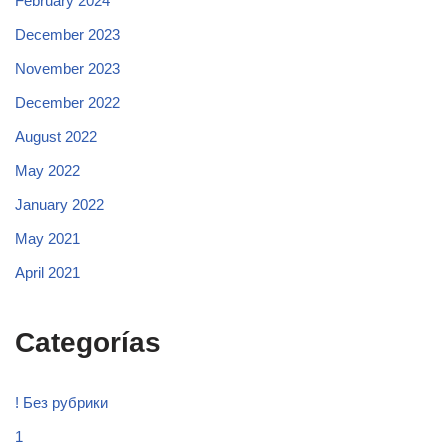
February 2024
December 2023
November 2023
December 2022
August 2022
May 2022
January 2022
May 2021
April 2021
Categorías
! Без рубрики
1