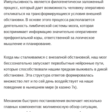
Импульсивность является филогенетически заложенный
процесс, который дает возможность человеку оперативно
откликаться на трансформирующиеся условия внешней
обстановки. В основе этого процесса располагается
деятельность лимбической системы мозга, которая
воспринимает информацию значительно оперативнее
префронтальной коры, ответственной за логическое
мышление и планирование.
Когда мы сталкиваемся с внезапной обстановкой, наш мозг
бессознательно запускает первобытные нейронные пути,
которые способствовали нашим предкам выживать в дикой
обстановке. Эта структура ответов формировалась
множество лет и по сей день воздействует на наше
поведение в нынешнем мире (в казино 7к).
Механизм быстрого постановления включает несколько
главных компонентов: молниеносную обзор ситуации,