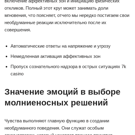
включение аффективных зон и инициацию физических
откликов. Полный этот круг может занимать доли
мгновения, что поясняет, отчего мы нередко постигаем свои
необдуманные реакции исключительно после их
совершения.
Автоматические ответы на напряжение и угрозу
Немедленная активация аффективных зон
Пропуск сознательного надзора в острых ситуациях 7k
casino
Значение эмоций в выборе
молниеносных решений
Чувства выполняют главную функцию в создании
необдуманного поведения. Они служат особым