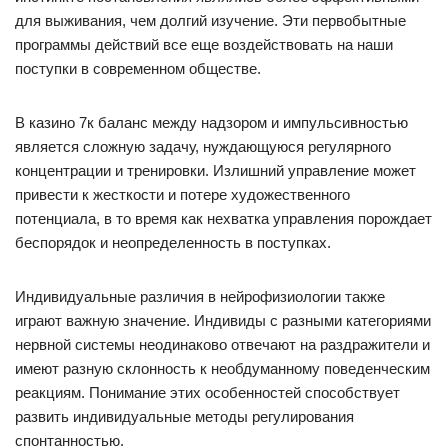
для выживания, чем долгий изучение. Эти первобытные
программы действий все еще воздействовать на наши
поступки в современном обществе.
В казино 7к баланс между надзором и импульсивностью
является сложную задачу, нуждающуюся регулярного
концентрации и тренировки. Излишний управление может
привести к жесткости и потере художественного
потенциала, в то время как нехватка управления порождает
беспорядок и неопределенность в поступках.
Индивидуальные различия в нейрофизиологии также
играют важную значение. Индивиды с разными категориями
нервной системы неодинаково отвечают на раздражители и
имеют разную склонность к необдуманному поведенческим
реакциям. Понимание этих особенностей способствует
развить индивидуальные методы регулирования
спонтанностью.