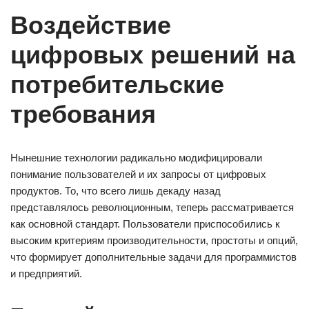
Воздействие
цифровых решений на
потребительские
требования
Нынешние технологии радикально модифицировали
понимание пользователей и их запросы от цифровых
продуктов. То, что всего лишь декаду назад
представлялось революционным, теперь рассматривается
как основной стандарт. Пользователи приспособились к
высоким критериям производительности, простоты и опций,
что формирует дополнительные задачи для программистов
и предприятий.