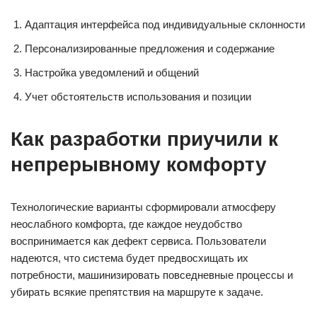
Адаптация интерфейса под индивидуальные склонности
Персонализированные предложения и содержание
Настройка уведомлений и общений
Учет обстоятельств использования и позиции
Как разработки приучили к
непрерывному комфорту
Технологические варианты сформировали атмосферу
неослабного комфорта, где каждое неудобство
воспринимается как дефект сервиса. Пользователи
надеются, что система будет предвосхищать их
потребности, машинизировать повседневные процессы и
убирать всякие препятствия на маршруте к задаче.