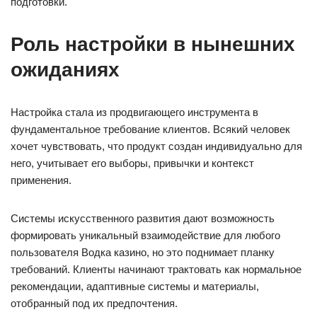
подготовки.
Роль настройки в нынешних
ожиданиях
Настройка стала из продвигающего инструмента в
фундаментальное требование клиентов. Всякий человек
хочет чувствовать, что продукт создан индивидуально для
него, учитывает его выборы, привычки и контекст
применения.
Системы искусственного развития дают возможность
формировать уникальный взаимодействие для любого
пользователя Водка казино, но это поднимает планку
требований. Клиенты начинают трактовать как нормальное
рекомендации, адаптивные системы и материалы,
отобранный под их предпочтения.