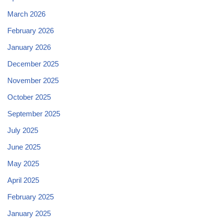
March 2026
February 2026
January 2026
December 2025
November 2025
October 2025
September 2025
July 2025
June 2025
May 2025
April 2025
February 2025
January 2025