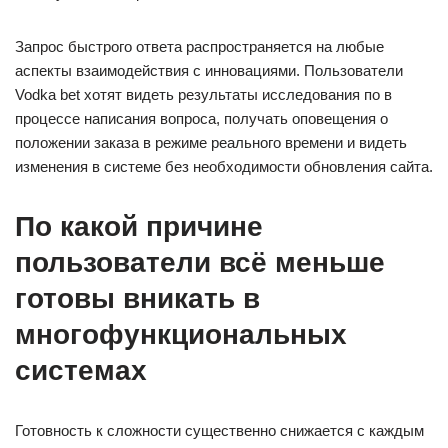
Запрос быстрого ответа распространяется на любые
аспекты взаимодействия с инновациями. Пользователи
Vodka bet хотят видеть результаты исследования по в
процессе написания вопроса, получать оповещения о
положении заказа в режиме реального времени и видеть
изменения в системе без необходимости обновления сайта.
По какой причине
пользователи всё меньше
готовы вникать в
многофункциональных
системах
Готовность к сложности существенно снижается с каждым