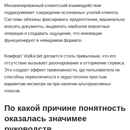
Механизированный клиентский взаимодействие
подразумевает сокращение осознанных усилий клиента.
Системы обязаны фиксировать предпочтения, машинально
вносить документы, выдвигать наиболее вероятные
операции и создавать ощущение, что инновация
функционирует в невидимом формате.
Комфорт Vodka bet делается столь привычным, что его
отсутствие вызывает разочарование и отторжение сервиса.
Это создает эффект привязанности, где пользователи не
способны переключиться к недостаточно простым
вариантам несмотря на при наличии альтернативных
плюсов.
По какой причине понятность
оказалась значимее
руководств