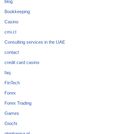
blog
Bookkeeping
Casino
cmi.cl
Consulting services in the UAE
contact
credit card casino
faq
FinTech
Forex
Forex Trading
Games
Giochi
glgpharma.pl