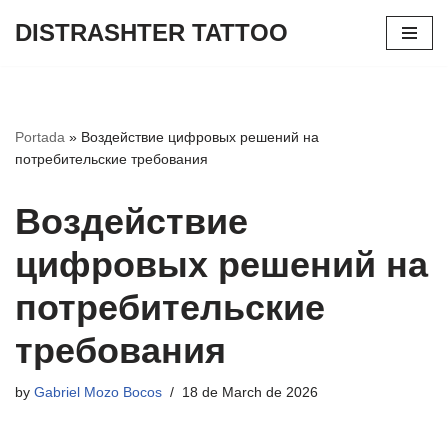
DISTRASHTER TATTOO
Skip
to
content
Portada
»
Воздействие цифровых решений на
потребительские требования
Воздействие
цифровых решений на
потребительские
требования
by
Gabriel Mozo Bocos
18 de March de 2026