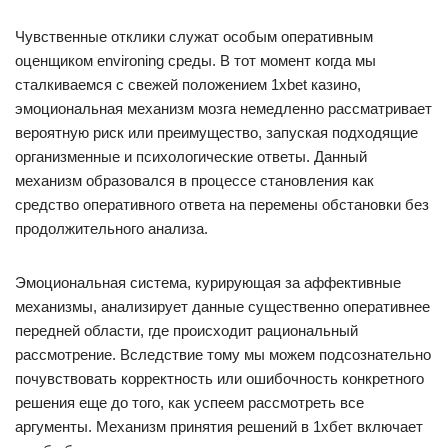
Чувственные отклики служат особым оперативным
оценщиком environing среды. В тот момент когда мы
сталкиваемся с свежей положением 1xbet казино,
эмоциональная механизм мозга немедленно рассматривает
вероятную риск или преимущество, запуская подходящие
организменные и психологические ответы. Данный
механизм образовался в процессе становления как
средство оперативного ответа на перемены обстановки без
продолжительного анализа.
Эмоциональная система, курирующая за аффективные
механизмы, анализирует данные существенно оперативнее
передней области, где происходит рациональный
рассмотрение. Вследствие тому мы можем подсознательно
почувствовать корректность или ошибочность конкретного
решения еще до того, как успеем рассмотреть все
аргументы. Механизм принятия решений в 1хбет включает