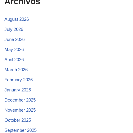
Archivos
August 2026
July 2026
June 2026
May 2026
April 2026
March 2026
February 2026
January 2026
December 2025
November 2025
October 2025
September 2025