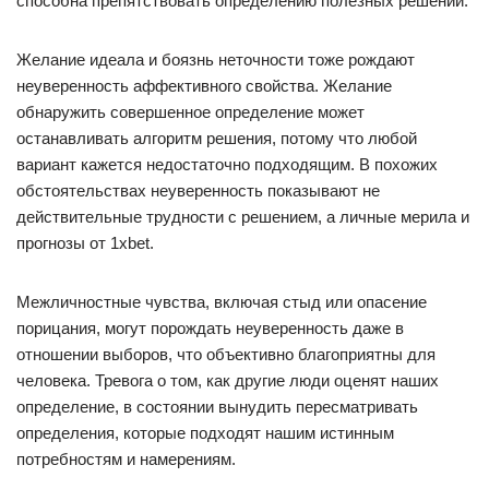
способна препятствовать определению полезных решений.
Желание идеала и боязнь неточности тоже рождают
неуверенность аффективного свойства. Желание
обнаружить совершенное определение может
останавливать алгоритм решения, потому что любой
вариант кажется недостаточно подходящим. В похожих
обстоятельствах неуверенность показывают не
действительные трудности с решением, а личные мерила и
прогнозы от 1xbet.
Межличностные чувства, включая стыд или опасение
порицания, могут порождать неуверенность даже в
отношении выборов, что объективно благоприятны для
человека. Тревога о том, как другие люди оценят наших
определение, в состоянии вынудить пересматривать
определения, которые подходят нашим истинным
потребностям и намерениям.