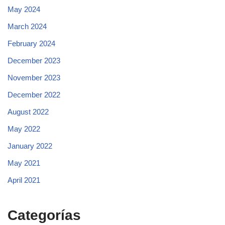
May 2024
March 2024
February 2024
December 2023
November 2023
December 2022
August 2022
May 2022
January 2022
May 2021
April 2021
Categorías