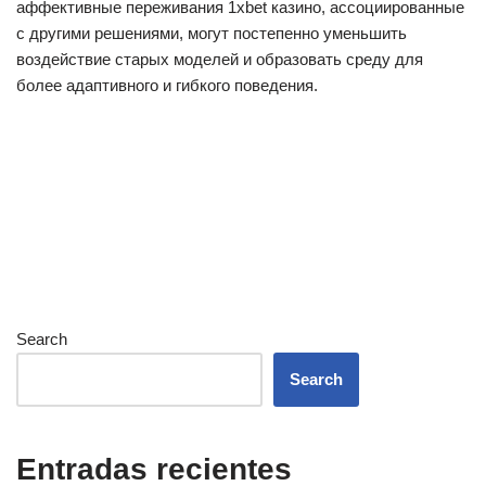
аффективные переживания 1xbet казино, ассоциированные
с другими решениями, могут постепенно уменьшить
воздействие старых моделей и образовать среду для
более адаптивного и гибкого поведения.
Search
Search
Entradas recientes