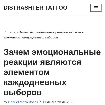
DISTRASHTER TATTOO
Skip
to
content
Portada
»
Зачем эмоциональные реакции являются
элементом каждодневных выборов
Зачем эмоциональные
реакции являются
элементом
каждодневных
выборов
by
Gabriel Mozo Bocos
11 de March de 2026