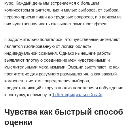
курс. Каждый день мы встречаемся с большим
количеством значительных и малых выборов, от выбора
первого приема пищи до трудовых вопросов, и в всяком из
них чувственная часть оказывает заметное эффект.
Продолжительно полагалось, что чувственный интеллект
является изолированную от логики область
индивидуальной сознания. Однако нынешние работы
выявляют плотную соединение меж чувственными и
мыслительными механизмами. Эмоции выступают не как
препятствие для разумного размышления, а как важный
компонент системы определения выборов,
предоставляющий скорую анализ положения и побуждение
к поступку, к примеру, в
1хбет официальный сайт
.
Чувства как быстрый способ
оценки